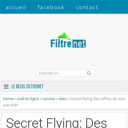
accueil
facebook
contact
a propos
LE BLOG FILTRENET
Home
»
outil en ligne
»
service
»
sites
»
Secret Flying: Des offres de vols
pas cher
Secret Flying: Des