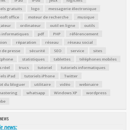
net
iPad
iPod
jeux
logiciels
iels gratuits
logo
messagerie électronique
soft office
moteur de recherche
musique
gateur
ordinateur
outil en ligne
outils
s informatiques
pdf
PHP
référencement
xion
réparation
réseau
réseau social
 de presse
sécurité
SEO
service
sites
tphone
statistiques
tablettes
téléphones mobiles
 réel
trucs
tutoriel
tutoriels informatiques
iels iPad
tutoriels iPhone
Twitter
ot du bloguer
utilitaire
vidéo
webinaire
astering
whatsapp
Windows XP
wordpress
ube
 NEWS
de news: