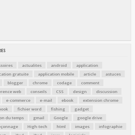
IES
soires
actualites
android
application
cation gratuite
application mobile
article
astuces
blogger
chrome
codage
comment
érence web
conseils
CSS
design
discussion
e-commerce
e-mail
ebook
extension chrome
book
fichier word
fishing
gadget
ion du temps
gmail
Google
google drive
çonnage
High-tech
html
images
infographie