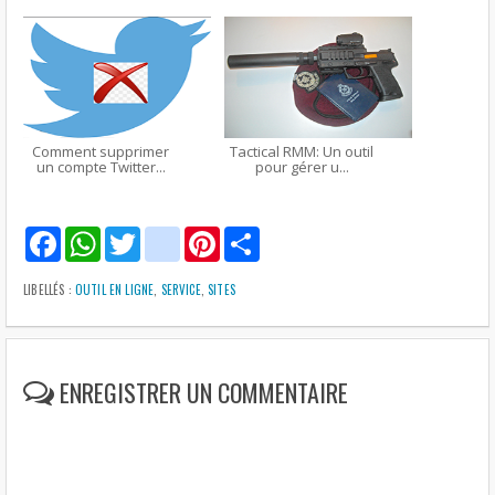
Comment supprimer
Tactical RMM: Un outil
un compte Twitter...
pour gérer u...
F
W
T
g
P
S
a
h
w
m
i
h
c
a
i
a
n
a
e
t
t
i
t
r
LIBELLÉS :
OUTIL EN LIGNE
,
SERVICE
,
SITES
b
s
t
l
e
e
o
A
e
r
o
p
r
e
k
p
s
t
ENREGISTRER UN COMMENTAIRE