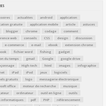
IES
soires
actualites
android
application
cation gratuite
application mobile
article
astuces
blogger
chrome
codage
comment
érence web
conseils
CSS
design
discussion
e-commerce
e-mail
ebook
extension chrome
book
fichier word
fishing
gadget
ion du temps
gmail
Google
google drive
çonnage
High-tech
html
images
infographie
net
iPad
iPod
jeux
logiciels
iels gratuits
logo
messagerie électronique
soft office
moteur de recherche
musique
gateur
ordinateur
outil en ligne
outils
s informatiques
pdf
PHP
référencement