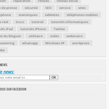
xion
réparation
réseau
réseau social
 de presse
sécurité
SEO
service
sites
tphone
statistiques
tablettes
téléphones mobiles
 réel
trucs
tutoriel
tutoriels informatiques
iels iPad
tutoriels iPhone
Twitter
ot du bloguer
utilitaire
vidéo
webinaire
astering
whatsapp
Windows XP
wordpress
ube
 NEWS
de news:
NOUS SUR FACEBOOK: