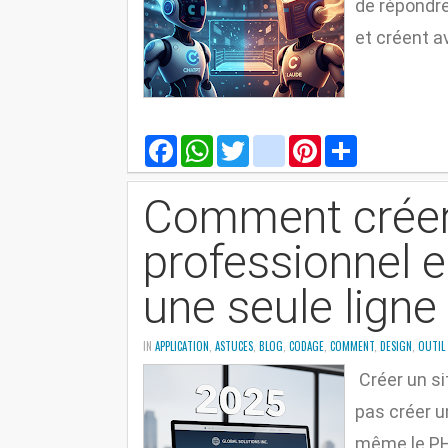
de répondre 
et créent a
F
W
T
g
P
S
a
h
w
m
i
h
c
a
i
a
n
a
e
t
t
i
t
r
Comment créer 
b
s
t
l
e
e
o
A
e
r
o
p
r
e
professionnel e
k
p
s
t
une seule ligne
IN
APPLICATION
,
ASTUCES
,
BLOG
,
CODAGE
,
COMMENT
,
DESIGN
,
OUTIL 
Créer un si
pas créer u
même le PH