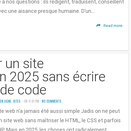
à nos questions : ils rédigent, traduisent, conseillent
vec une aisance presque humaine. D’un...
Read more
un site
n 2025 sans écrire
 de code
EN LIGNE
,
SITES
- ON 11:01 PM -
NO COMMENTS
te web n’a jamais été aussi simple Jadis on ne peut
n site web sans maîtriser le HTML, le CSS et parfois
P. Mais en 2025, les choses ont radicalement