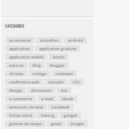
CATEGORIES
accessoires
actualites
android
application
application gratuite
application mobile
article
astuces
blog
blogger
chrome
codage
comment
conférence web
conseils
CSS
design
discussion
dos
e-commerce
e-mail
ebook
extension chrome
Facebook
fichier word
fishing
gadget
gestion du temps
gmail
Google