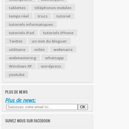
tablettes
téléphones mobiles
temps réel
trucs
tutoriel
tutoriels informatiques
tutoriels iPad
tutoriels iPhone
Twitter
un mot du bloguer
utilitaire
vidéo
webinaire
webmastering
whatsapp
Windows XP
wordpress
youtube
PLUS DE NEWS
Plus de news:
SUIVEZ NOUS SUR FACEBOOK: