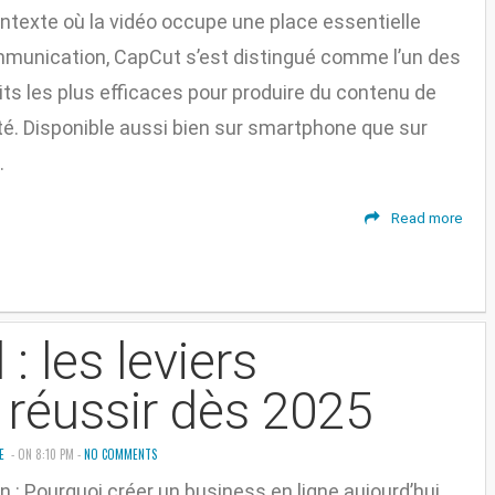
texte où la vidéo occupe une place essentielle
mmunication, CapCut s’est distingué comme l’un des
uits les plus efficaces pour produire du contenu de
té. Disponible aussi bien sur smartphone que sur
.
Read more
: les leviers
 réussir dès 2025
E
- ON 8:10 PM -
NO COMMENTS
n : Pourquoi créer un business en ligne aujourd’hui