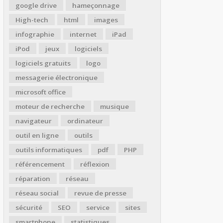
google drive
hameçonnage
High-tech
html
images
infographie
internet
iPad
iPod
jeux
logiciels
logiciels gratuits
logo
messagerie électronique
microsoft office
moteur de recherche
musique
navigateur
ordinateur
outil en ligne
outils
outils informatiques
pdf
PHP
référencement
réflexion
réparation
réseau
réseau social
revue de presse
sécurité
SEO
service
sites
smartphone
statistiques