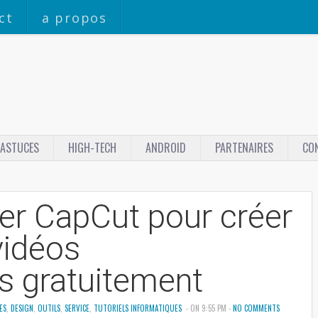
ct
a propos
ASTUCES
HIGH-TECH
ANDROID
PARTENAIRES
CO
er CapCut pour créer
vidéos
es gratuitement
ES
,
DESIGN
,
OUTILS
,
SERVICE
,
TUTORIELS INFORMATIQUES
- ON 9:55 PM -
NO COMMENTS