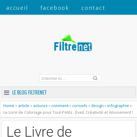
accueil
facebook
contact
a propos
LE BLOG FILTRENET
Home
»
article
»
astuces
»
comment
»
conseils
»
design
»
infographie
»
Le Livre de Coloriage pour Tout-Petits : Éveil, Créativité et Amusement !
Le Livre de