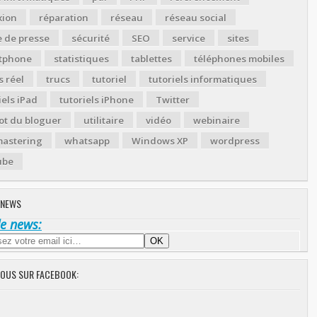
xion
réparation
réseau
réseau social
 de presse
sécurité
SEO
service
sites
tphone
statistiques
tablettes
téléphones mobiles
 réel
trucs
tutoriel
tutoriels informatiques
iels iPad
tutoriels iPhone
Twitter
ot du bloguer
utilitaire
vidéo
webinaire
astering
whatsapp
Windows XP
wordpress
ube
 NEWS
de news:
NOUS SUR FACEBOOK: