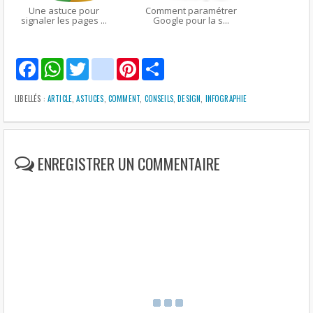
Une astuce pour
Comment paramétrer
signaler les pages ...
Google pour la s...
F
W
T
g
P
S
a
h
w
m
i
h
c
a
i
a
n
a
e
t
t
i
t
r
LIBELLÉS :
ARTICLE
,
ASTUCES
,
COMMENT
,
CONSEILS
,
DESIGN
,
INFOGRAPHIE
b
s
t
l
e
e
o
A
e
r
o
p
r
e
k
p
s
t
ENREGISTRER UN COMMENTAIRE