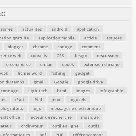
IES
soires
actualites
android
application
cation gratuite
application mobile
article
astuces
blogger
chrome
codage
comment
érence web
conseils
CSS
design
discussion
e-commerce
e-mail
ebook
extension chrome
book
fichier word
fishing
gadget
ion du temps
gmail
Google
google drive
çonnage
High-tech
html
images
infographie
net
iPad
iPod
jeux
logiciels
iels gratuits
logo
messagerie électronique
soft office
moteur de recherche
musique
gateur
ordinateur
outil en ligne
outils
s informatiques
pdf
PHP
référencement