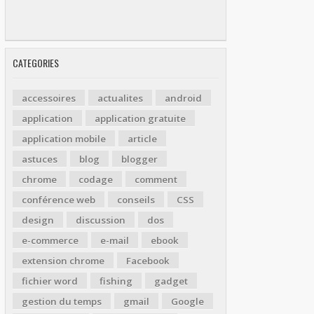
CATEGORIES
accessoires
actualites
android
application
application gratuite
application mobile
article
astuces
blog
blogger
chrome
codage
comment
conférence web
conseils
CSS
design
discussion
dos
e-commerce
e-mail
ebook
extension chrome
Facebook
fichier word
fishing
gadget
gestion du temps
gmail
Google