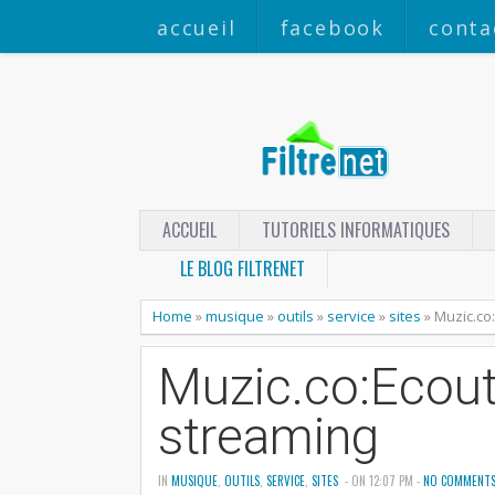
accueil
facebook
conta
ACCUEIL
TUTORIELS INFORMATIQUES
LE BLOG FILTRENET
Home
»
musique
»
outils
»
service
»
sites
»
Muzic.co
Muzic.co:Ecout
streaming
IN
MUSIQUE
,
OUTILS
,
SERVICE
,
SITES
- ON 12:07 PM -
NO COMMENT