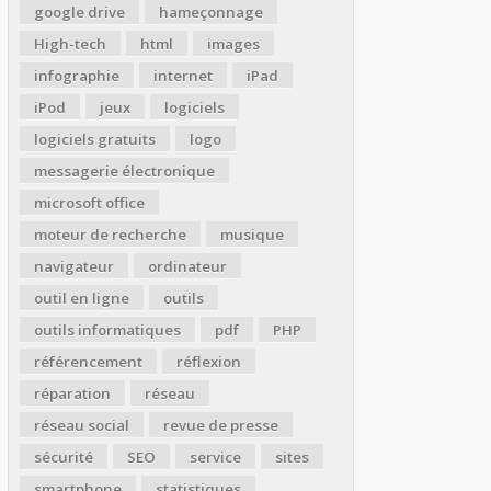
google drive
hameçonnage
High-tech
html
images
infographie
internet
iPad
iPod
jeux
logiciels
logiciels gratuits
logo
messagerie électronique
microsoft office
moteur de recherche
musique
navigateur
ordinateur
outil en ligne
outils
outils informatiques
pdf
PHP
référencement
réflexion
réparation
réseau
réseau social
revue de presse
sécurité
SEO
service
sites
smartphone
statistiques