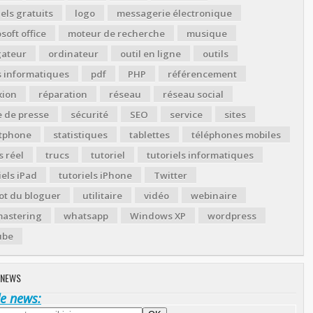
iels gratuits
logo
messagerie électronique
soft office
moteur de recherche
musique
gateur
ordinateur
outil en ligne
outils
s informatiques
pdf
PHP
référencement
xion
réparation
réseau
réseau social
 de presse
sécurité
SEO
service
sites
tphone
statistiques
tablettes
téléphones mobiles
 réel
trucs
tutoriel
tutoriels informatiques
iels iPad
tutoriels iPhone
Twitter
ot du bloguer
utilitaire
vidéo
webinaire
astering
whatsapp
Windows XP
wordpress
ube
 NEWS
de news: