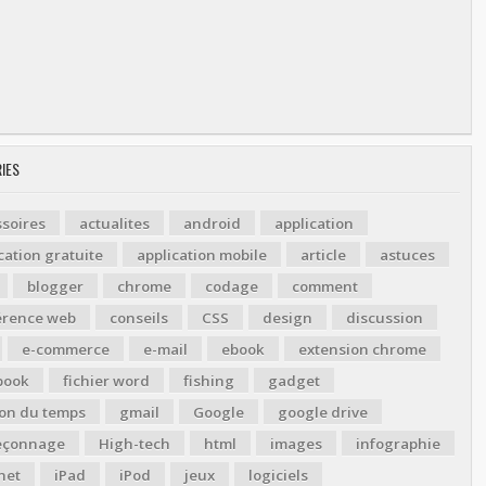
IES
soires
actualites
android
application
cation gratuite
application mobile
article
astuces
blogger
chrome
codage
comment
érence web
conseils
CSS
design
discussion
e-commerce
e-mail
ebook
extension chrome
book
fichier word
fishing
gadget
ion du temps
gmail
Google
google drive
çonnage
High-tech
html
images
infographie
net
iPad
iPod
jeux
logiciels