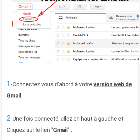
1
-Connectez vous d'abord à votre
version web de
Gmail
.
2
-Une fois connecté, allez en haut à gauche et
Cliquez sur le lien "
Gmail
" .