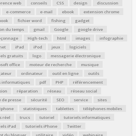
érence web
conseils
CSS
design
discussion
e-commerce
e-mail
ebook
extension chrome
book
fichier word
fishing
gadget
ion du temps
gmail
Google
google drive
çonnage
High-tech
html
images
infographie
net
iPad
iPod
jeux
logiciels
iels gratuits
logo
messagerie électronique
soft office
moteur de recherche
musique
gateur
ordinateur
outil en ligne
outils
s informatiques
pdf
PHP
référencement
xion
réparation
réseau
réseau social
 de presse
sécurité
SEO
service
sites
tphone
statistiques
tablettes
téléphones mobiles
 réel
trucs
tutoriel
tutoriels informatiques
iels iPad
tutoriels iPhone
Twitter
ot du bloguer
utilitaire
vidéo
webinaire