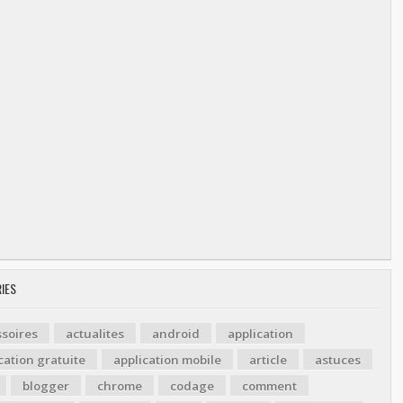
IES
soires
actualites
android
application
cation gratuite
application mobile
article
astuces
blogger
chrome
codage
comment