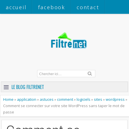
accueil
facebook
contact
a propos
LE BLOG FILTRENET
Home
»
application
»
astuces
»
comment
»
logiciels
»
sites
»
wordpress
»
Comment se connecter sur votre site WordPress sans taper le mot de
passe