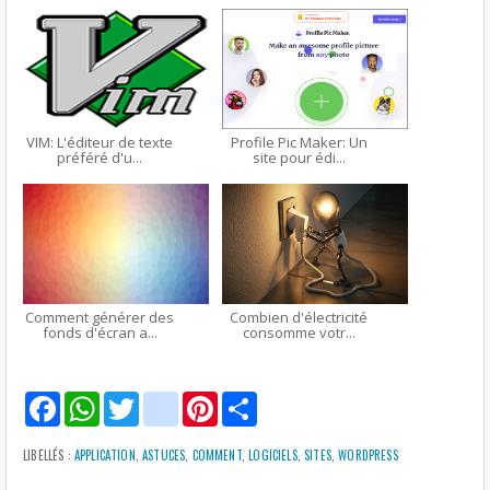
VIM: L'éditeur de texte
Profile Pic Maker: Un
préféré d'u...
site pour édi...
Comment générer des
Combien d'électricité
fonds d'écran a...
consomme votr...
F
W
T
g
P
S
a
h
w
m
i
h
c
a
i
a
n
a
e
t
t
i
t
r
LIBELLÉS :
APPLICATION
,
ASTUCES
,
COMMENT
,
LOGICIELS
,
SITES
,
WORDPRESS
b
s
t
l
e
e
o
A
e
r