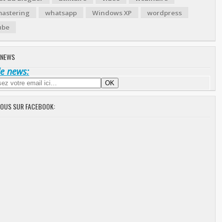
astering
whatsapp
Windows XP
wordpress
ube
 NEWS
de news:
NOUS SUR FACEBOOK: