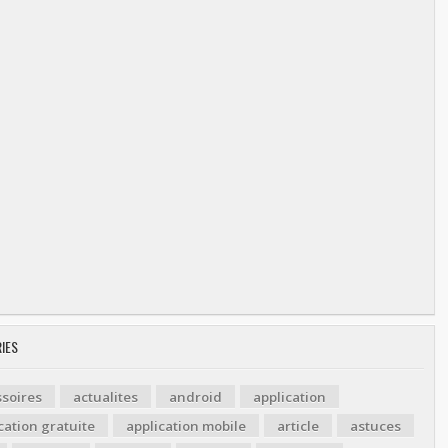
IES
soires
actualites
android
application
cation gratuite
application mobile
article
astuces