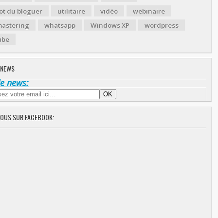
ot du bloguer
utilitaire
vidéo
webinaire
astering
whatsapp
Windows XP
wordpress
ube
 NEWS
de news:
NOUS SUR FACEBOOK: