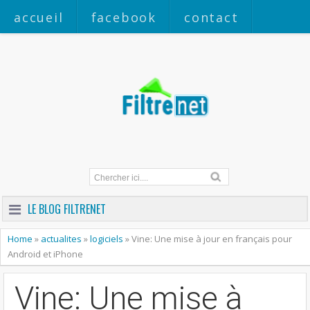
accueil
facebook
contact
a propos
LE BLOG FILTRENET
Home
»
actualites
»
logiciels
»
Vine: Une mise à jour en français pour
Android et iPhone
Vine: Une mise à