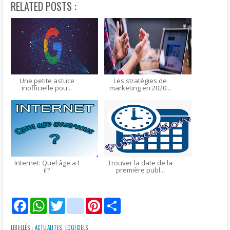
RELATED POSTS :
Une petite astuce
Les stratégies de
inofficielle pou...
marketing en 2020...
Internet: Quel âge a t
Trouver la date de la
il?
première publ...
F
W
T
g
P
S
a
h
w
m
i
h
c
a
i
a
n
a
e
t
t
i
t
r
LIBELLÉS :
ACTUALITES
,
LOGICIELS