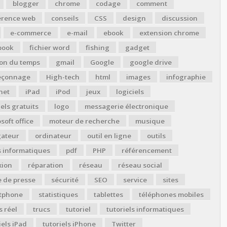
blogger
chrome
codage
comment
érence web
conseils
CSS
design
discussion
e-commerce
e-mail
ebook
extension chrome
book
fichier word
fishing
gadget
ion du temps
gmail
Google
google drive
çonnage
High-tech
html
images
infographie
net
iPad
iPod
jeux
logiciels
iels gratuits
logo
messagerie électronique
soft office
moteur de recherche
musique
gateur
ordinateur
outil en ligne
outils
s informatiques
pdf
PHP
référencement
xion
réparation
réseau
réseau social
 de presse
sécurité
SEO
service
sites
tphone
statistiques
tablettes
téléphones mobiles
 réel
trucs
tutoriel
tutoriels informatiques
iels iPad
tutoriels iPhone
Twitter