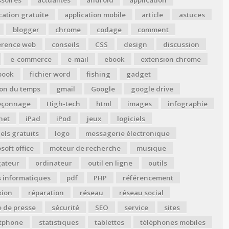
cation gratuite
application mobile
article
astuces
blogger
chrome
codage
comment
érence web
conseils
CSS
design
discussion
e-commerce
e-mail
ebook
extension chrome
book
fichier word
fishing
gadget
ion du temps
gmail
Google
google drive
çonnage
High-tech
html
images
infographie
net
iPad
iPod
jeux
logiciels
iels gratuits
logo
messagerie électronique
soft office
moteur de recherche
musique
gateur
ordinateur
outil en ligne
outils
s informatiques
pdf
PHP
référencement
xion
réparation
réseau
réseau social
 de presse
sécurité
SEO
service
sites
tphone
statistiques
tablettes
téléphones mobiles