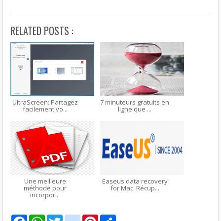
RELATED POSTS :
UltraScreen: Partagez
7 minuteurs gratuits en
facilement vo...
ligne que ...
Une meilleure
Easeus data recovery
méthode pour
for Mac: Récup...
incorpor...
F
W
T
g
P
S