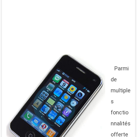
P
armi
de
multiple
s
fonctio
nnalités
offerte