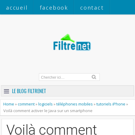
accueil
facebook
contact
a propos
LE BLOG FILTRENET
Home
»
comment
»
logiciels
»
téléphones mobiles
»
tutoriels iPhone
»
Voilà comment activer le Java sur un smartphone
Voilà comment