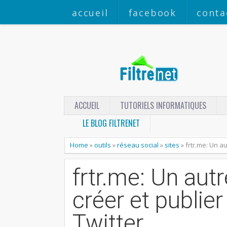
accueil
facebook
conta
ACCUEIL
TUTORIELS INFORMATIQUES
LE BLOG FILTRENET
Home
»
outils
»
réseau social
»
sites
»
frtr.me: Un au
frtr.me: Un autr
créer et publie
Twitter