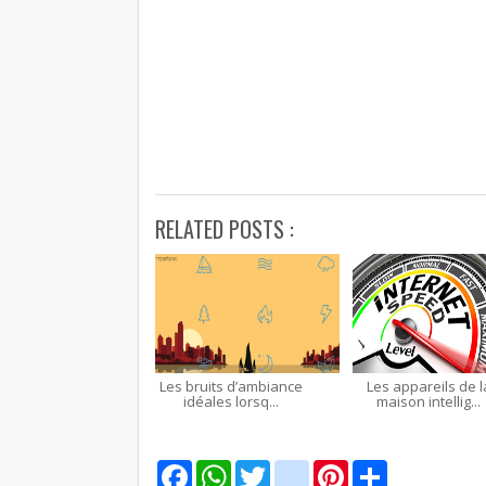
RELATED POSTS :
Les bruits d’ambiance
Les appareils de l
idéales lorsq...
maison intellig...
F
W
T
g
P
S
a
h
w
m
i
h