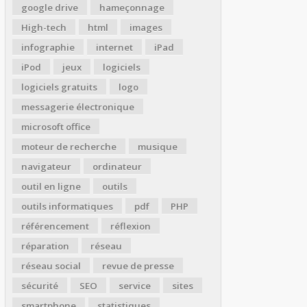
google drive
hameçonnage
High-tech
html
images
infographie
internet
iPad
iPod
jeux
logiciels
logiciels gratuits
logo
messagerie électronique
microsoft office
moteur de recherche
musique
navigateur
ordinateur
outil en ligne
outils
outils informatiques
pdf
PHP
référencement
réflexion
réparation
réseau
réseau social
revue de presse
sécurité
SEO
service
sites
smartphone
statistiques