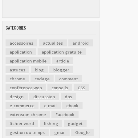
CATEGORIES
accessoires
actualites
android
application
application gratuite
application mobile
article
astuces
blog
blogger
chrome
codage
comment
conférence web
conseils
CSS
design
discussion
dos
e-commerce
e-mail
ebook
extension chrome
Facebook
fichier word
fishing
gadget
gestion du temps
gmail
Google