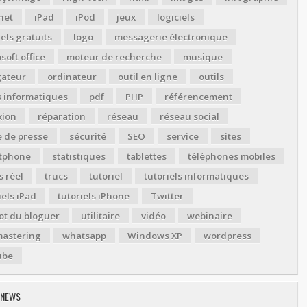
net
iPad
iPod
jeux
logiciels
iels gratuits
logo
messagerie électronique
soft office
moteur de recherche
musique
gateur
ordinateur
outil en ligne
outils
s informatiques
pdf
PHP
référencement
xion
réparation
réseau
réseau social
 de presse
sécurité
SEO
service
sites
tphone
statistiques
tablettes
téléphones mobiles
 réel
trucs
tutoriel
tutoriels informatiques
iels iPad
tutoriels iPhone
Twitter
ot du bloguer
utilitaire
vidéo
webinaire
astering
whatsapp
Windows XP
wordpress
ube
 NEWS