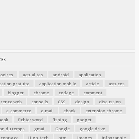
IES
soires
actualites
android
application
cation gratuite
application mobile
article
astuces
blogger
chrome
codage
comment
érence web
conseils
CSS
design
discussion
e-commerce
e-mail
ebook
extension chrome
book
fichier word
fishing
gadget
ion du temps
gmail
Google
google drive
çonnage
High-tech
html
images
infographie