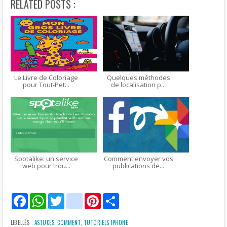
RELATED POSTS :
Le Livre de Coloriage
Quelques méthodes
pour Tout-Pet...
de localisation p...
Spotalike: un service
Comment envoyer vos
web pour trou...
publications de...
F
W
T
g
P
S
a
h
w
m
i
h
c
a
i
a
n
a
e
t
t
i
t
r
LIBELLÉS :
ASTUCES
,
COMMENT
,
TUTORIELS IPHONE