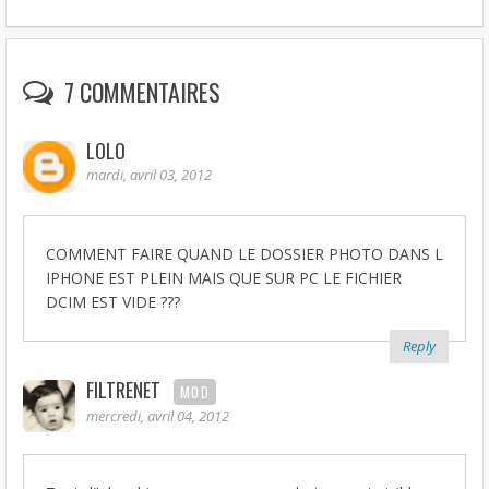
b
s
t
l
e
e
o
A
e
r
o
p
r
e
k
p
s
t
7 COMMENTAIRES
LOLO
mardi, avril 03, 2012
COMMENT FAIRE QUAND LE DOSSIER PHOTO DANS L
IPHONE EST PLEIN MAIS QUE SUR PC LE FICHIER
DCIM EST VIDE ???
Reply
FILTRENET
MOD
mercredi, avril 04, 2012