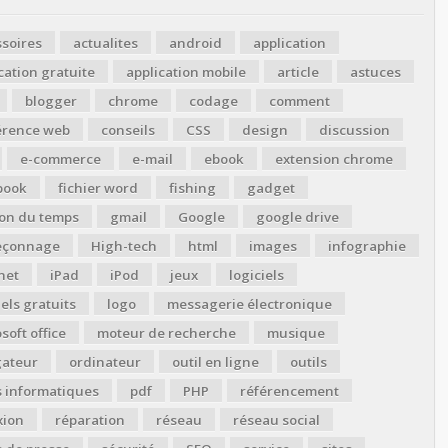
soires
actualites
android
application
cation gratuite
application mobile
article
astuces
blogger
chrome
codage
comment
érence web
conseils
CSS
design
discussion
e-commerce
e-mail
ebook
extension chrome
book
fichier word
fishing
gadget
ion du temps
gmail
Google
google drive
çonnage
High-tech
html
images
infographie
net
iPad
iPod
jeux
logiciels
iels gratuits
logo
messagerie électronique
soft office
moteur de recherche
musique
gateur
ordinateur
outil en ligne
outils
s informatiques
pdf
PHP
référencement
xion
réparation
réseau
réseau social