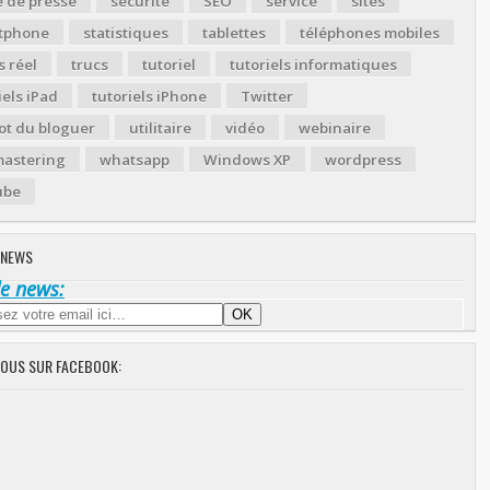
 de presse
sécurité
SEO
service
sites
tphone
statistiques
tablettes
téléphones mobiles
 réel
trucs
tutoriel
tutoriels informatiques
iels iPad
tutoriels iPhone
Twitter
ot du bloguer
utilitaire
vidéo
webinaire
astering
whatsapp
Windows XP
wordpress
ube
 NEWS
de news:
NOUS SUR FACEBOOK: