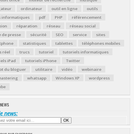
gateur
ordinateur
outil en ligne
outils
s informatiques
pdf
PHP
référencement
xion
réparation
réseau
réseau social
 de presse
sécurité
SEO
service
sites
tphone
statistiques
tablettes
téléphones mobiles
 réel
trucs
tutoriel
tutoriels informatiques
iels iPad
tutoriels iPhone
Twitter
ot du bloguer
utilitaire
vidéo
webinaire
astering
whatsapp
Windows XP
wordpress
ube
 NEWS
de news: