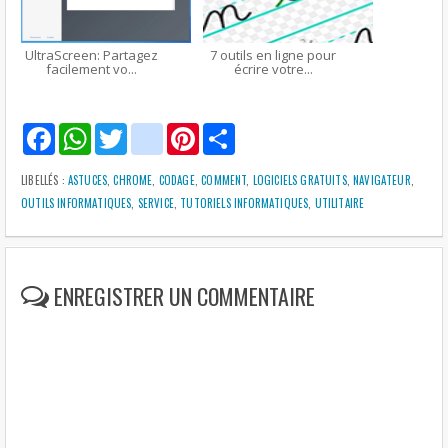
UltraScreen: Partagez
7 outils en ligne pour
facilement vo...
écrire votre...
F
W
T
g
P
S
a
h
w
m
i
h
c
a
i
a
n
a
e
t
t
i
t
r
LIBELLÉS :
ASTUCES
,
CHROME
,
CODAGE
,
COMMENT
,
LOGICIELS GRATUITS
,
NAVIGATEUR
,
b
s
t
l
e
e
OUTILS INFORMATIQUES
,
SERVICE
,
TUTORIELS INFORMATIQUES
,
UTILITAIRE
o
A
e
r
o
p
r
e
k
p
s
t
ENREGISTRER UN COMMENTAIRE