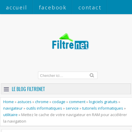
accueil
facebook
contact
a propos
LE BLOG FILTRENET
Home
»
astuces
»
chrome
»
codage
»
comment
»
logiciels gratuits
»
navigateur
»
outils informatiques
»
service
»
tutoriels informatiques
»
utilitaire
»
Mettez le cache de votre navigateur en RAM pour accélérer
la navigation