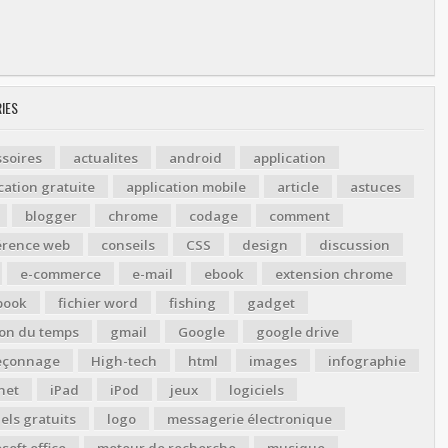
IES
soires
actualites
android
application
cation gratuite
application mobile
article
astuces
blogger
chrome
codage
comment
érence web
conseils
CSS
design
discussion
e-commerce
e-mail
ebook
extension chrome
book
fichier word
fishing
gadget
ion du temps
gmail
Google
google drive
çonnage
High-tech
html
images
infographie
net
iPad
iPod
jeux
logiciels
iels gratuits
logo
messagerie électronique
soft office
moteur de recherche
musique