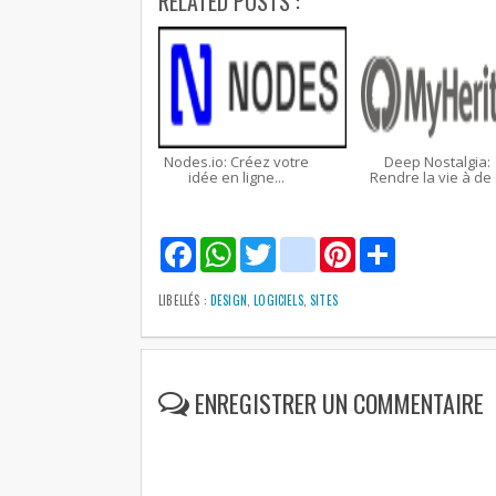
RELATED POSTS :
Nodes.io: Créez votre
Deep Nostalgia:
idée en ligne...
Rendre la vie à de .
F
W
T
g
P
S
a
h
w
m
i
h
c
a
i
a
n
a
e
t
t
i
t
r
LIBELLÉS :
DESIGN
,
LOGICIELS
,
SITES
b
s
t
l
e
e
o
A
e
r
o
p
r
e
k
p
s
t
ENREGISTRER UN COMMENTAIRE