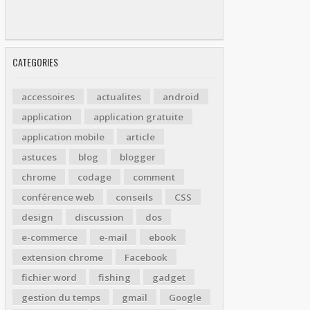
CATEGORIES
accessoires
actualites
android
application
application gratuite
application mobile
article
astuces
blog
blogger
chrome
codage
comment
conférence web
conseils
CSS
design
discussion
dos
e-commerce
e-mail
ebook
extension chrome
Facebook
fichier word
fishing
gadget
gestion du temps
gmail
Google