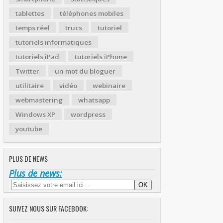
tablettes
téléphones mobiles
temps réel
trucs
tutoriel
tutoriels informatiques
tutoriels iPad
tutoriels iPhone
Twitter
un mot du bloguer
utilitaire
vidéo
webinaire
webmastering
whatsapp
Windows XP
wordpress
youtube
PLUS DE NEWS
Plus de news:
SUIVEZ NOUS SUR FACEBOOK: