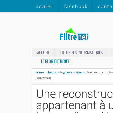
accueil
facebook
conta
ACCUEIL
TUTORIELS INFORMATIQUES
LE BLOG FILTRENET
Home
»
design
»
logiciels
»
sites
»
Une reconstructio
[Nouveau]
Une reconstruc
appartenant à u