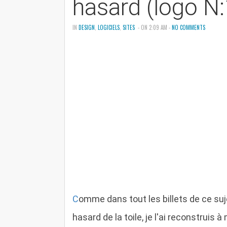
hasard (logo N:
IN
DESIGN
,
LOGICIELS
,
SITES
- ON 2:09 AM -
NO COMMENTS
C
omme dans tout les billets de ce suje
hasard de la toile, je l'ai reconstruis