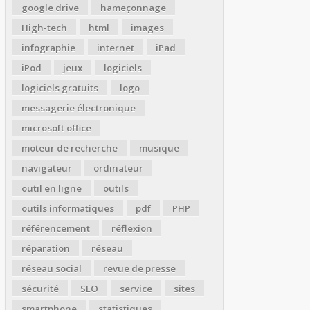
google drive
hameçonnage
High-tech
html
images
infographie
internet
iPad
iPod
jeux
logiciels
logiciels gratuits
logo
messagerie électronique
microsoft office
moteur de recherche
musique
navigateur
ordinateur
outil en ligne
outils
outils informatiques
pdf
PHP
référencement
réflexion
réparation
réseau
réseau social
revue de presse
sécurité
SEO
service
sites
smartphone
statistiques