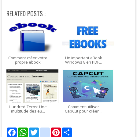
RELATED POSTS :
Comment créer votre
Un important eBook
propre ebook
Windows 8 en PDF...
Hundred Zeros: Une
Comment utiliser
multitude des eB...
CapCut pour créer ...
F
W
T
g
P
S
a
h
w
m
i
h