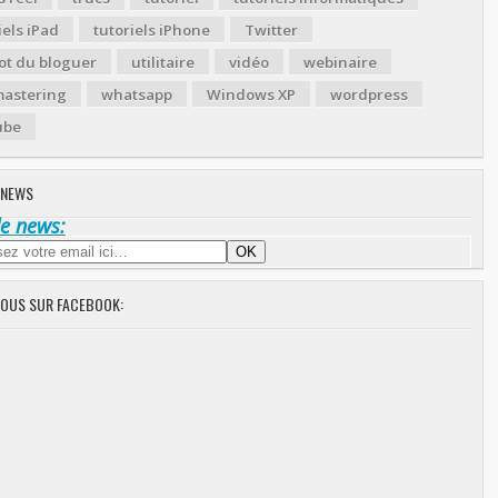
iels iPad
tutoriels iPhone
Twitter
ot du bloguer
utilitaire
vidéo
webinaire
astering
whatsapp
Windows XP
wordpress
ube
 NEWS
de news:
NOUS SUR FACEBOOK: