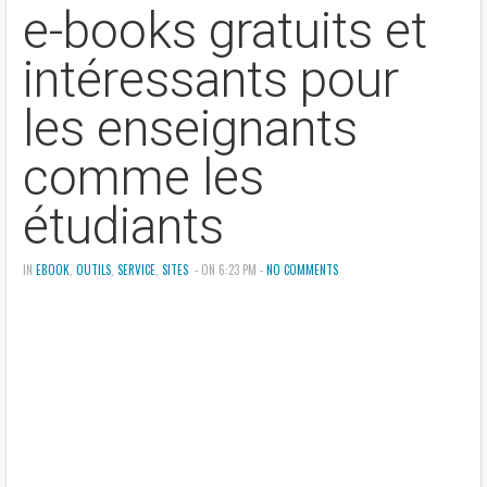
e-books gratuits et
intéressants pour
les enseignants
comme les
étudiants
IN
EBOOK
,
OUTILS
,
SERVICE
,
SITES
- ON 6:23 PM -
NO COMMENTS