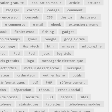
cation gratuite
application mobile
article
astuces
blogger
chrome
codage
comment
érence web
conseils
CSS
design
discussion
e-commerce
e-mail
ebook
extension chrome
book
fichier word
fishing
gadget
ion du temps
gmail
Google
google drive
çonnage
High-tech
html
images
infographie
net
iPad
iPod
jeux
logiciels
iels gratuits
logo
messagerie électronique
soft office
moteur de recherche
musique
gateur
ordinateur
outil en ligne
outils
s informatiques
pdf
PHP
référencement
xion
réparation
réseau
réseau social
 de presse
sécurité
SEO
service
sites
tphone
statistiques
tablettes
téléphones mobiles
 réel
trucs
tutoriel
tutoriels informatiques