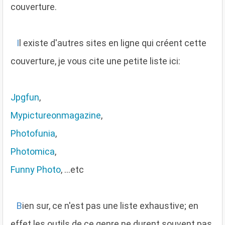
couverture.
I
l existe d'autres sites en ligne qui créent cette
couverture, je vous cite une petite liste ici:
Jpgfun
,
Mypictureonmagazine
,
Photofunia
,
Photomica
,
Funny Photo
, ...etc
B
ien sur, ce n'est pas une liste exhaustive; en
effet les outils de ce genre ne durent souvent pas