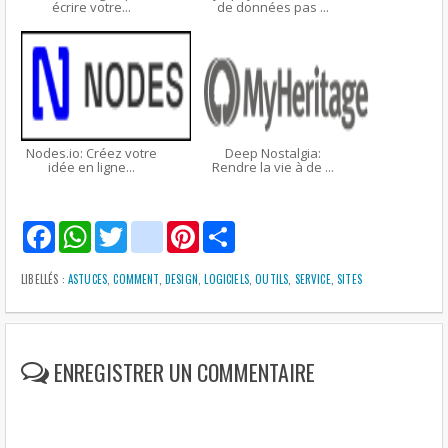
écrire votre...
de données pas ...
Nodes.io: Créez votre
Deep Nostalgia:
idée en ligne...
Rendre la vie à de ...
F
W
T
g
P
S
a
h
w
m
i
h
c
a
i
a
n
a
e
t
t
i
t
r
LIBELLÉS :
ASTUCES
,
COMMENT
,
DESIGN
,
LOGICIELS
,
OUTILS
,
SERVICE
,
SITES
b
s
t
l
e
e
o
A
e
r
o
p
r
e
k
p
s
t
ENREGISTRER UN COMMENTAIRE