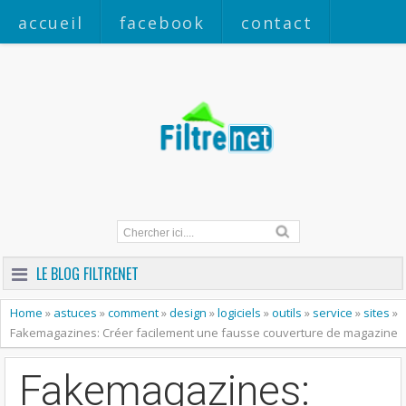
accueil
facebook
contact
a propos
LE BLOG FILTRENET
Home
»
astuces
»
comment
»
design
»
logiciels
»
outils
»
service
»
sites
»
Fakemagazines: Créer facilement une fausse couverture de magazine
Fakemagazines: