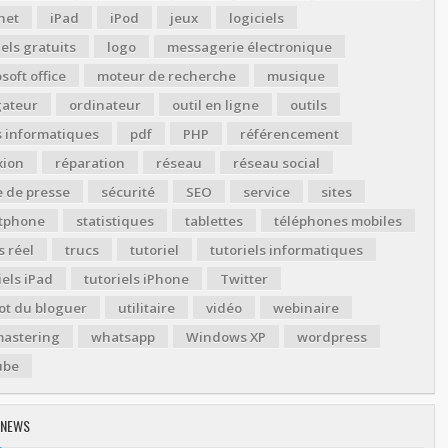
net
iPad
iPod
jeux
logiciels
iels gratuits
logo
messagerie électronique
soft office
moteur de recherche
musique
gateur
ordinateur
outil en ligne
outils
s informatiques
pdf
PHP
référencement
xion
réparation
réseau
réseau social
 de presse
sécurité
SEO
service
sites
tphone
statistiques
tablettes
téléphones mobiles
 réel
trucs
tutoriel
tutoriels informatiques
iels iPad
tutoriels iPhone
Twitter
ot du bloguer
utilitaire
vidéo
webinaire
astering
whatsapp
Windows XP
wordpress
ube
 NEWS