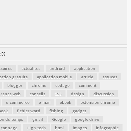
IES
soires
actualites
android
application
cation gratuite
application mobile
article
astuces
blogger
chrome
codage
comment
érence web
conseils
CSS
design
discussion
e-commerce
e-mail
ebook
extension chrome
book
fichier word
fishing
gadget
ion du temps
gmail
Google
google drive
çonnage
High-tech
html
images
infographie