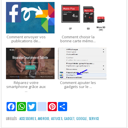
Comment envoyer vos
Comment choisir la
publications de...
bonne carte mémo...
Réparez votre
Comment ajouter les
smartphone grâce aux
gadgets sur le ...
...
F
W
T
g
P
S
a
h
w
m
i
h
c
a
i
a
n
a
e
t
t
i
t
r
LIBELLÉS :
ACCESSOIRES
,
ANDROID
,
ASTUCES
,
GADGET
,
GOOGLE
,
SERVICE
b
s
t
l
e
e
o
A
e
r