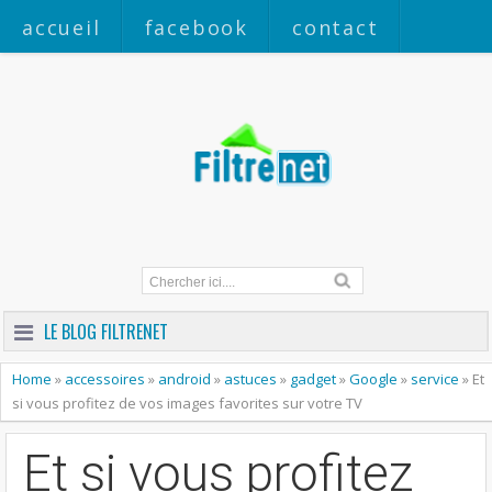
accueil
facebook
contact
a propos
LE BLOG FILTRENET
Home
»
accessoires
»
android
»
astuces
»
gadget
»
Google
»
service
»
Et
si vous profitez de vos images favorites sur votre TV
Et si vous profitez