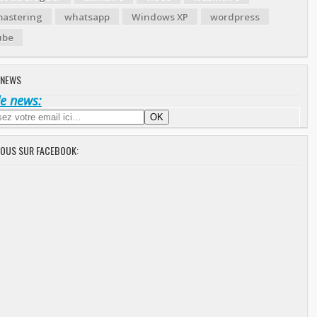
astering
whatsapp
Windows XP
wordpress
ube
 NEWS
de news:
NOUS SUR FACEBOOK: