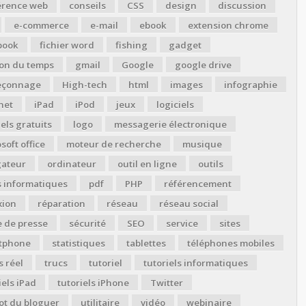
érence web
conseils
CSS
design
discussion
e-commerce
e-mail
ebook
extension chrome
book
fichier word
fishing
gadget
ion du temps
gmail
Google
google drive
çonnage
High-tech
html
images
infographie
net
iPad
iPod
jeux
logiciels
iels gratuits
logo
messagerie électronique
soft office
moteur de recherche
musique
gateur
ordinateur
outil en ligne
outils
s informatiques
pdf
PHP
référencement
xion
réparation
réseau
réseau social
 de presse
sécurité
SEO
service
sites
tphone
statistiques
tablettes
téléphones mobiles
 réel
trucs
tutoriel
tutoriels informatiques
iels iPad
tutoriels iPhone
Twitter
ot du bloguer
utilitaire
vidéo
webinaire