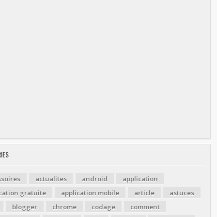
IES
soires
actualites
android
application
cation gratuite
application mobile
article
astuces
blogger
chrome
codage
comment