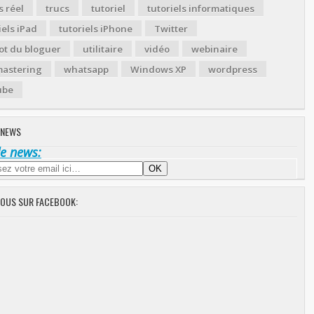
 réel
trucs
tutoriel
tutoriels informatiques
iels iPad
tutoriels iPhone
Twitter
ot du bloguer
utilitaire
vidéo
webinaire
astering
whatsapp
Windows XP
wordpress
ube
 NEWS
de news:
NOUS SUR FACEBOOK: