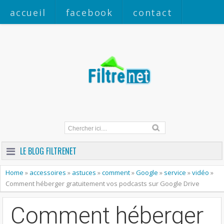
accueil
facebook
contact
a propos
LE BLOG FILTRENET
Home
»
accessoires
»
astuces
»
comment
»
Google
»
service
»
vidéo
»
Comment héberger gratuitement vos podcasts sur Google Drive
Comment héberger