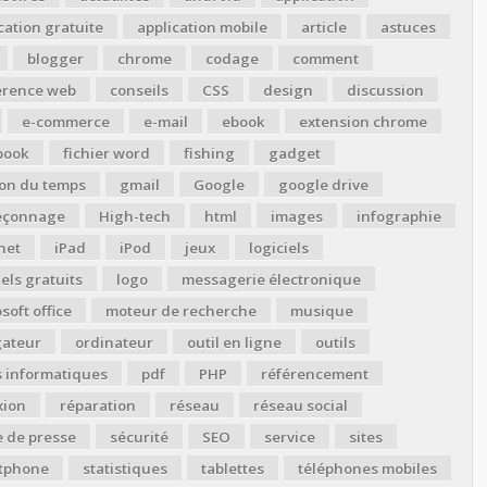
cation gratuite
application mobile
article
astuces
blogger
chrome
codage
comment
érence web
conseils
CSS
design
discussion
e-commerce
e-mail
ebook
extension chrome
book
fichier word
fishing
gadget
ion du temps
gmail
Google
google drive
çonnage
High-tech
html
images
infographie
net
iPad
iPod
jeux
logiciels
iels gratuits
logo
messagerie électronique
soft office
moteur de recherche
musique
gateur
ordinateur
outil en ligne
outils
s informatiques
pdf
PHP
référencement
xion
réparation
réseau
réseau social
 de presse
sécurité
SEO
service
sites
tphone
statistiques
tablettes
téléphones mobiles