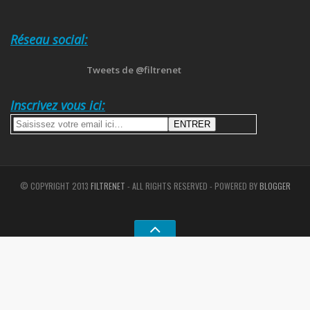
Réseau social:
Tweets de @filtrenet
Inscrivez vous ici:
© COPYRIGHT 2013
FILTRENET
- ALL RIGHTS RESERVED - POWERED BY
BLOGGER