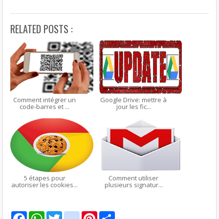
RELATED POSTS :
Comment intégrer un
Google Drive: mettre à
code-barres et ...
jour les fic...
5 étapes pour
Comment utiliser
autoriser les cookies...
plusieurs signatur...
F
W
T
g
P
S