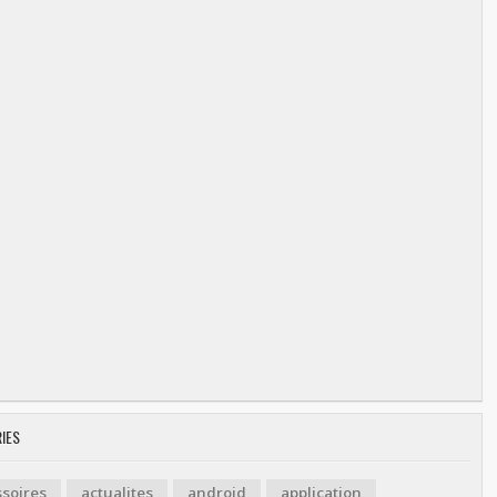
IES
soires
actualites
android
application