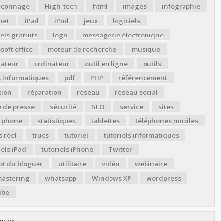
çonnage
High-tech
html
images
infographie
net
iPad
iPod
jeux
logiciels
iels gratuits
logo
messagerie électronique
soft office
moteur de recherche
musique
gateur
ordinateur
outil en ligne
outils
s informatiques
pdf
PHP
référencement
xion
réparation
réseau
réseau social
 de presse
sécurité
SEO
service
sites
tphone
statistiques
tablettes
téléphones mobiles
 réel
trucs
tutoriel
tutoriels informatiques
iels iPad
tutoriels iPhone
Twitter
ot du bloguer
utilitaire
vidéo
webinaire
astering
whatsapp
Windows XP
wordpress
ube