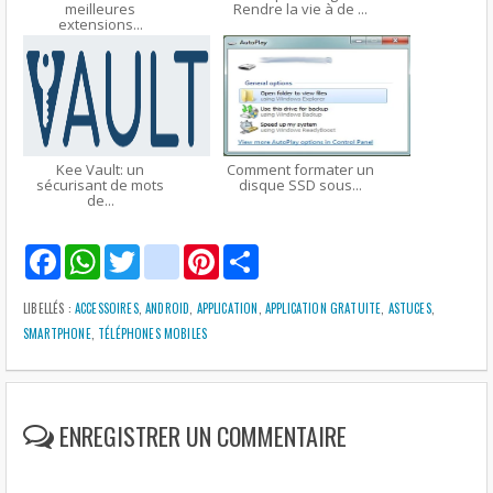
meilleures
Rendre la vie à de ...
extensions...
Kee Vault: un
Comment formater un
sécurisant de mots
disque SSD sous...
de...
F
W
T
g
P
S
a
h
w
m
i
h
c
a
i
a
n
a
e
t
t
i
t
r
LIBELLÉS :
ACCESSOIRES
,
ANDROID
,
APPLICATION
,
APPLICATION GRATUITE
,
ASTUCES
,
b
s
t
l
e
e
SMARTPHONE
,
TÉLÉPHONES MOBILES
o
A
e
r
o
p
r
e
k
p
s
t
ENREGISTRER UN COMMENTAIRE