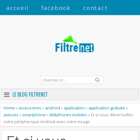
accueil
facebook
contact
a propos
LE BLOG FILTRENET
Home
»
accessoires
»
android
»
application
»
application gratuite
»
astuces
»
smartphone
»
téléphones mobiles
»
Et si vous déverouillez
votre péripherique Android avec votre visage