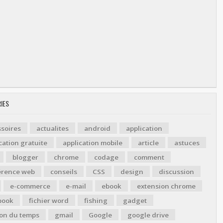
IES
soires
actualites
android
application
cation gratuite
application mobile
article
astuces
blogger
chrome
codage
comment
érence web
conseils
CSS
design
discussion
e-commerce
e-mail
ebook
extension chrome
book
fichier word
fishing
gadget
ion du temps
gmail
Google
google drive