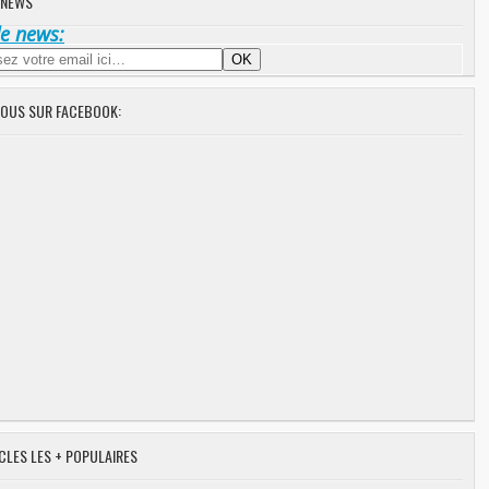
 NEWS
de news:
NOUS SUR FACEBOOK:
CLES LES + POPULAIRES