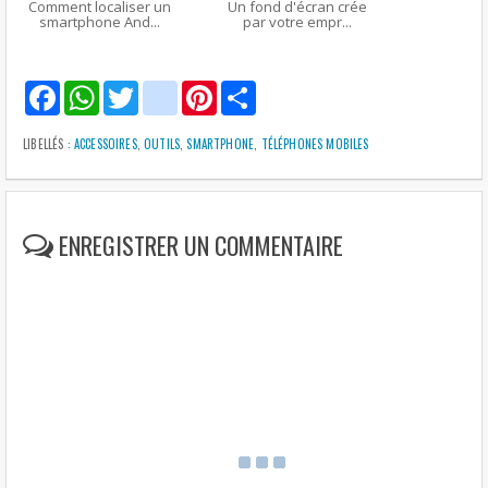
Comment localiser un
Un fond d'écran crée
smartphone And...
par votre empr...
F
W
T
g
P
S
a
h
w
m
i
h
c
a
i
a
n
a
e
t
t
i
t
r
LIBELLÉS :
ACCESSOIRES
,
OUTILS
,
SMARTPHONE
,
TÉLÉPHONES MOBILES
b
s
t
l
e
e
o
A
e
r
o
p
r
e
k
p
s
t
ENREGISTRER UN COMMENTAIRE