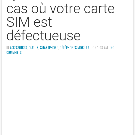
cas où votre carte
SIM est
défectueuse
IN
ACCESSOIRES
,
OUTILS
,
SMARTPHONE
,
TÉLÉPHONES MOBILES
- ON 1:08 AM -
NO
COMMENTS