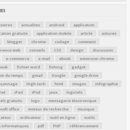
IES
soires
actualites
android
application
cation gratuite
application mobile
article
astuces
blogger
chrome
codage
comment
érence web
conseils
CSS
design
discussion
e-commerce
e-mail
ebook
extension chrome
book
fichier word
fishing
gadget
ion du temps
gmail
Google
google drive
çonnage
High-tech
html
images
infographie
net
iPad
iPod
jeux
logiciels
iels gratuits
logo
messagerie électronique
soft office
moteur de recherche
musique
gateur
ordinateur
outil en ligne
outils
s informatiques
pdf
PHP
référencement