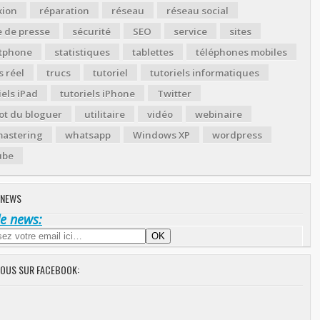
xion
réparation
réseau
réseau social
 de presse
sécurité
SEO
service
sites
tphone
statistiques
tablettes
téléphones mobiles
 réel
trucs
tutoriel
tutoriels informatiques
iels iPad
tutoriels iPhone
Twitter
ot du bloguer
utilitaire
vidéo
webinaire
astering
whatsapp
Windows XP
wordpress
ube
 NEWS
de news:
NOUS SUR FACEBOOK: