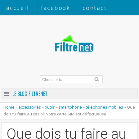
accueil
facebook
contact
a propos
LE BLOG FILTRENET
Home
»
accessoires
»
outils
»
smartphone
»
téléphones mobiles
»
Que
dois tu faire au cas où votre carte SIM est défectueuse
Que dois tu faire au