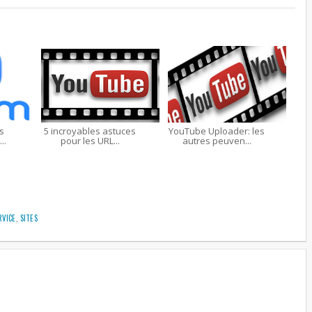
s
5 incroyables astuces
YouTube Uploader: les
..
pour les URL...
autres peuven...
RVICE
,
SITES