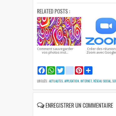
RELATED POSTS :
Comment sauvegarder
Créer des réunion
vos photos inst...
Zoom avec Google.
F
W
T
g
P
S
a
h
w
m
i
h
c
a
i
a
n
a
e
t
t
i
t
r
LIBELLÉS :
ACTUALITES
,
APPLICATION
,
INTERNET
,
RÉSEAU SOCIAL
,
SE
b
s
t
l
e
e
o
A
e
r
o
p
r
e
k
p
s
t
ENREGISTRER UN COMMENTAIRE