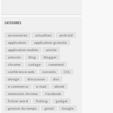
CATEGORIES
accessoires
actualites
android
application
application gratuite
application mobile
article
astuces
blog
blogger
chrome
codage
comment
conférence web
conseils
CSS
design
discussion
dos
e-commerce
e-mail
ebook
extension chrome
Facebook
fichier word
fishing
gadget
gestion du temps
gmail
Google