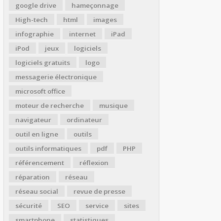
google drive
hameçonnage
High-tech
html
images
infographie
internet
iPad
iPod
jeux
logiciels
logiciels gratuits
logo
messagerie électronique
microsoft office
moteur de recherche
musique
navigateur
ordinateur
outil en ligne
outils
outils informatiques
pdf
PHP
référencement
réflexion
réparation
réseau
réseau social
revue de presse
sécurité
SEO
service
sites
smartphone
statistiques