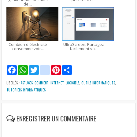
de ...
Combien d'électricité
UltraScreen: Partagez
consomme votr...
facilement vo...
F
W
T
g
P
S
a
h
w
m
i
h
c
a
i
a
n
a
e
t
t
i
t
r
LIBELLÉS :
ASTUCES
,
COMMENT
,
INTERNET
,
LOGICIELS
,
OUTILS INFORMATIQUES
,
b
s
t
l
e
e
TUTORIELS INFORMATIQUES
o
A
e
r
o
p
r
e
k
p
s
t
ENREGISTRER UN COMMENTAIRE