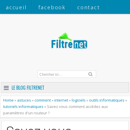
accueil
facebook
contact
a propos
LE BLOG FILTRENET
Home
»
astuces
»
comment
»
internet
»
logiciels
»
outils informatiques
»
tutoriels informatiques
»
Savez vous comment accédez aux
paramètres d'un routeur ?