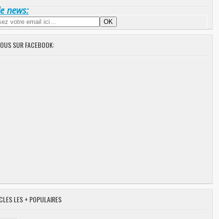
de news:
NOUS SUR FACEBOOK:
CLES LES + POPULAIRES