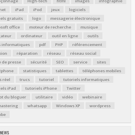
çonnage
High-tech
html
images
infographie
net
iPad
iPod
jeux
logiciels
iels gratuits
logo
messagerie électronique
soft office
moteur de recherche
musique
gateur
ordinateur
outil en ligne
outils
s informatiques
pdf
PHP
référencement
xion
réparation
réseau
réseau social
 de presse
sécurité
SEO
service
sites
tphone
statistiques
tablettes
téléphones mobiles
 réel
trucs
tutoriel
tutoriels informatiques
iels iPad
tutoriels iPhone
Twitter
ot du bloguer
utilitaire
vidéo
webinaire
astering
whatsapp
Windows XP
wordpress
ube
 NEWS