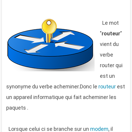
L
e mot
"
routeur
"
vient du
verbe
router qui
est un
synonyme du verbe acheminer.Donc le
routeur
est
un appareil informatique qui fait acheminer les
paquets .
L
orsque celui ci se branche sur un
modem
, il