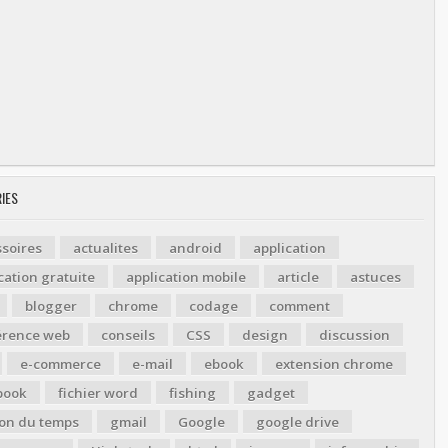
IES
soires
actualites
android
application
cation gratuite
application mobile
article
astuces
blogger
chrome
codage
comment
érence web
conseils
CSS
design
discussion
e-commerce
e-mail
ebook
extension chrome
book
fichier word
fishing
gadget
ion du temps
gmail
Google
google drive