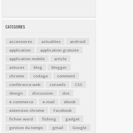
CATEGORIES
accessoires
actualites
android
application
application gratuite
application mobile
article
astuces
blog
blogger
chrome
codage
comment
conférence web
conseils
CSS
design
discussion
dos
e-commerce
e-mail
ebook
extension chrome
Facebook
fichier word
fishing
gadget
gestion du temps
gmail
Google