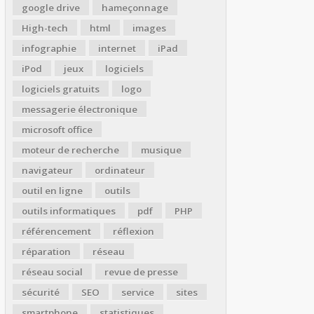
google drive
hameçonnage
High-tech
html
images
infographie
internet
iPad
iPod
jeux
logiciels
logiciels gratuits
logo
messagerie électronique
microsoft office
moteur de recherche
musique
navigateur
ordinateur
outil en ligne
outils
outils informatiques
pdf
PHP
référencement
réflexion
réparation
réseau
réseau social
revue de presse
sécurité
SEO
service
sites
smartphone
statistiques