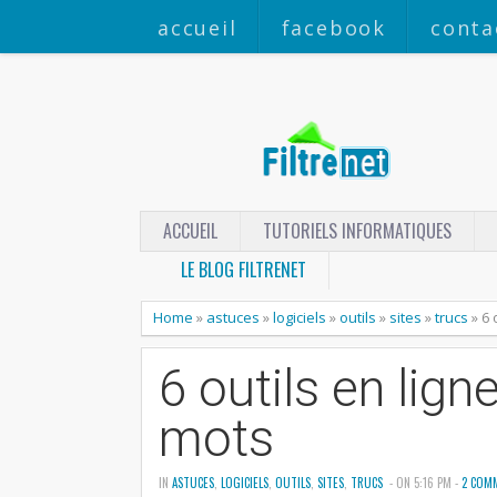
accueil
facebook
conta
ACCUEIL
TUTORIELS INFORMATIQUES
LE BLOG FILTRENET
Home
»
astuces
»
logiciels
»
outils
»
sites
»
trucs
»
6 
6 outils en lig
mots
IN
ASTUCES
,
LOGICIELS
,
OUTILS
,
SITES
,
TRUCS
- ON 5:16 PM -
2 COM