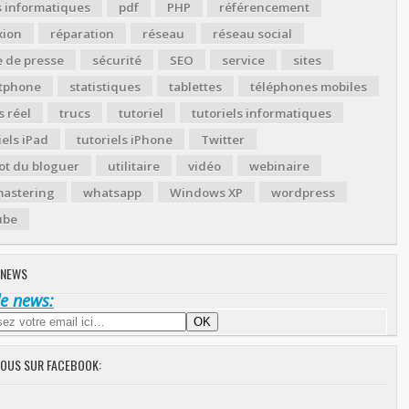
s informatiques
pdf
PHP
référencement
xion
réparation
réseau
réseau social
 de presse
sécurité
SEO
service
sites
tphone
statistiques
tablettes
téléphones mobiles
 réel
trucs
tutoriel
tutoriels informatiques
iels iPad
tutoriels iPhone
Twitter
ot du bloguer
utilitaire
vidéo
webinaire
astering
whatsapp
Windows XP
wordpress
ube
 NEWS
de news:
NOUS SUR FACEBOOK: