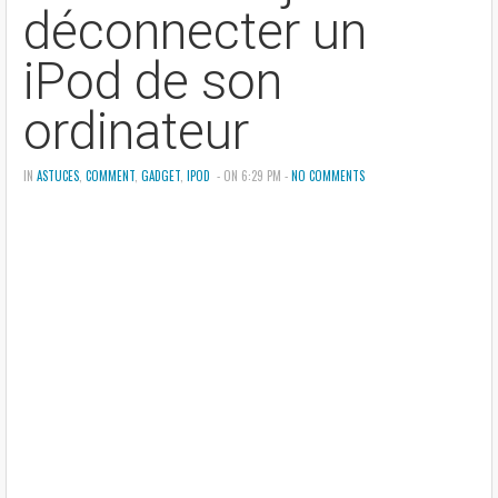
déconnecter un
iPod de son
ordinateur
IN
ASTUCES
,
COMMENT
,
GADGET
,
IPOD
- ON 6:29 PM -
NO COMMENTS