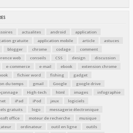
IES
soires
actualites
android
application
cation gratuite
application mobile
article
astuces
blogger
chrome
codage
comment
érence web
conseils
CSS
design
discussion
e-commerce
e-mail
ebook
extension chrome
book
fichier word
fishing
gadget
ion du temps
gmail
Google
google drive
çonnage
High-tech
html
images
infographie
net
iPad
iPod
jeux
logiciels
iels gratuits
logo
messagerie électronique
soft office
moteur de recherche
musique
gateur
ordinateur
outil en ligne
outils