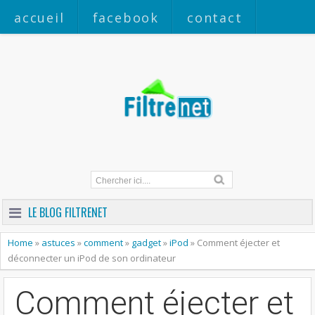
accueil
facebook
contact
a propos
LE BLOG FILTRENET
Home
»
astuces
»
comment
»
gadget
»
iPod
»
Comment éjecter et
déconnecter un iPod de son ordinateur
Comment éjecter et