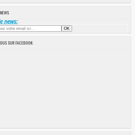
 NEWS
de news:
NOUS SUR FACEBOOK: