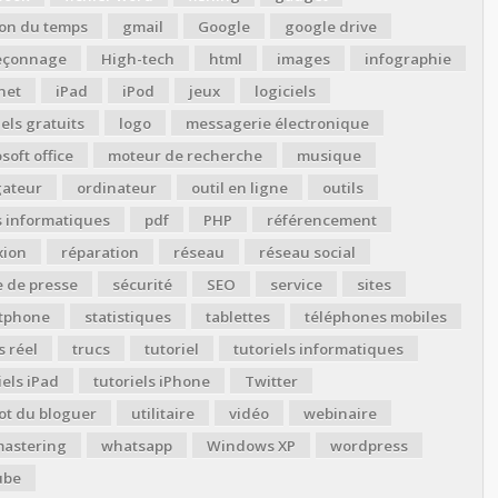
ion du temps
gmail
Google
google drive
çonnage
High-tech
html
images
infographie
net
iPad
iPod
jeux
logiciels
iels gratuits
logo
messagerie électronique
soft office
moteur de recherche
musique
gateur
ordinateur
outil en ligne
outils
s informatiques
pdf
PHP
référencement
xion
réparation
réseau
réseau social
 de presse
sécurité
SEO
service
sites
tphone
statistiques
tablettes
téléphones mobiles
 réel
trucs
tutoriel
tutoriels informatiques
iels iPad
tutoriels iPhone
Twitter
ot du bloguer
utilitaire
vidéo
webinaire
astering
whatsapp
Windows XP
wordpress
ube