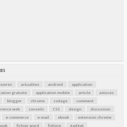
IES
soires
actualites
android
application
cation gratuite
application mobile
article
astuces
blogger
chrome
codage
comment
érence web
conseils
CSS
design
discussion
e-commerce
e-mail
ebook
extension chrome
book
fichier word
fishing
gadget