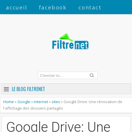
accueil
facebook
contact
a propos
LE BLOG FILTRENET
Home
»
Google
»
internet
»
sites
»
Google Drive: Une rénovation de
l'affichage des dossiers partagés
Google Drive: Une