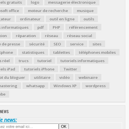
iels gratuits
logo
messagerie électronique
soft office
moteur de recherche
musique
gateur
ordinateur
outil en ligne
outils
s informatiques
pdf
PHP
référencement
xion
réparation
réseau
réseau social
 de presse
sécurité
SEO
service
sites
tphone
statistiques
tablettes
téléphones mobiles
 réel
trucs
tutoriel
tutoriels informatiques
iels iPad
tutoriels iPhone
Twitter
ot du bloguer
utilitaire
vidéo
webinaire
astering
whatsapp
Windows XP
wordpress
ube
 NEWS
de news: