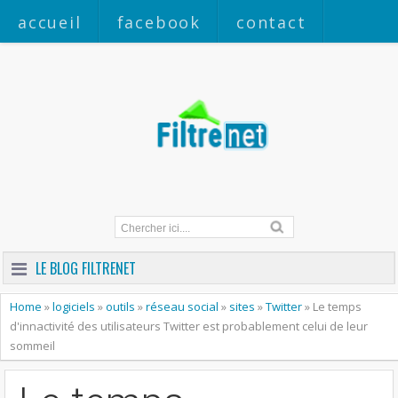
accueil
facebook
contact
a propos
LE BLOG FILTRENET
Home
»
logiciels
»
outils
»
réseau social
»
sites
»
Twitter
»
Le temps
d'innactivité des utilisateurs Twitter est probablement celui de leur
sommeil