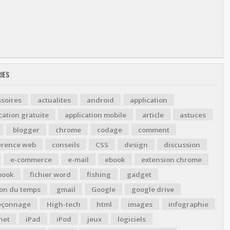
IES
soires
actualites
android
application
cation gratuite
application mobile
article
astuces
blogger
chrome
codage
comment
érence web
conseils
CSS
design
discussion
e-commerce
e-mail
ebook
extension chrome
book
fichier word
fishing
gadget
ion du temps
gmail
Google
google drive
çonnage
High-tech
html
images
infographie
net
iPad
iPod
jeux
logiciels