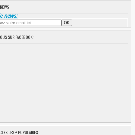
 NEWS
de news:
NOUS SUR FACEBOOK:
CLES LES + POPULAIRES