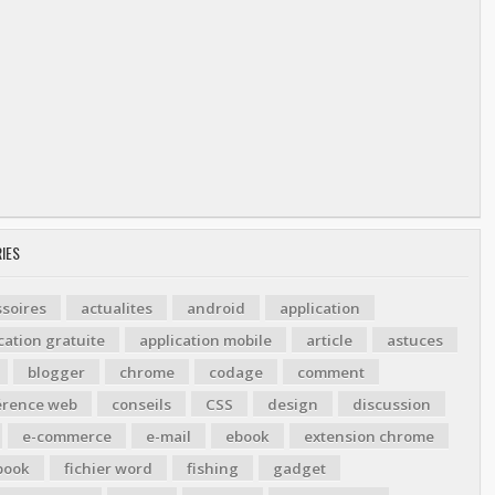
IES
soires
actualites
android
application
cation gratuite
application mobile
article
astuces
blogger
chrome
codage
comment
érence web
conseils
CSS
design
discussion
e-commerce
e-mail
ebook
extension chrome
book
fichier word
fishing
gadget