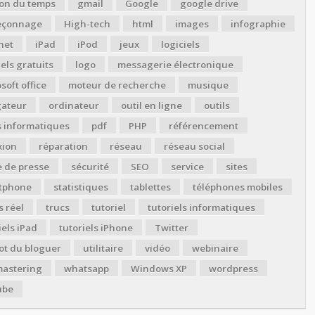
ion du temps
gmail
Google
google drive
çonnage
High-tech
html
images
infographie
net
iPad
iPod
jeux
logiciels
iels gratuits
logo
messagerie électronique
soft office
moteur de recherche
musique
gateur
ordinateur
outil en ligne
outils
s informatiques
pdf
PHP
référencement
xion
réparation
réseau
réseau social
 de presse
sécurité
SEO
service
sites
tphone
statistiques
tablettes
téléphones mobiles
 réel
trucs
tutoriel
tutoriels informatiques
iels iPad
tutoriels iPhone
Twitter
ot du bloguer
utilitaire
vidéo
webinaire
astering
whatsapp
Windows XP
wordpress
ube