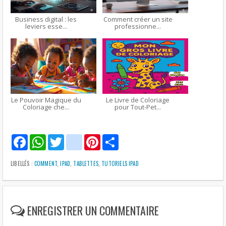
Business digital : les
Comment créer un site
leviers esse...
professionne...
Le Pouvoir Magique du
Le Livre de Coloriage
Coloriage che...
pour Tout-Pet...
F
W
T
g
P
S
a
h
w
m
i
h
c
a
i
a
n
a
e
t
t
i
t
r
LIBELLÉS :
COMMENT
,
IPAD
,
TABLETTES
,
TUTORIELS IPAD
b
s
t
l
e
e
o
A
e
r
o
p
r
e
k
p
s
t
ENREGISTRER UN COMMENTAIRE