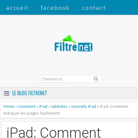
accueil
facebook
contact
a propos
LE BLOG FILTRENET
Home
»
comment
»
iPad
»
tablettes
»
tutoriels iPad
»
iPad: Comment
marquer les pages facilement
iPad: Comment