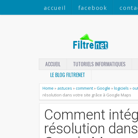
accueil
facebook
conta
ACCUEIL
TUTORIELS INFORMATIQUES
LE BLOG FILTRENET
Home
»
astuces
»
comment
»
Google
»
logiciels
»
out
résolution dans votre site grâce à Google Maps
Comment intég
résolution dans