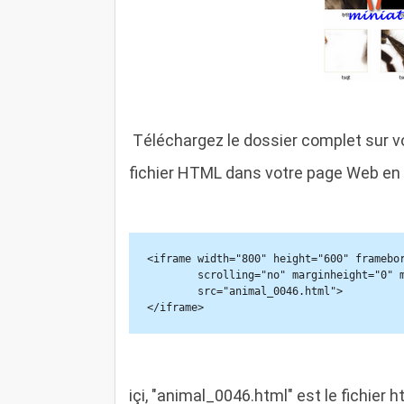
T
éléchargez le dossier complet sur ​​v
fichier HTML dans votre page Web en u
<iframe width="800" height="600" framebor
        scrolling="no" marginheight="0" marginwidth="0" 

        src="animal_0046.html">

</iframe>
içi, "animal_0046.html" est le fichier 