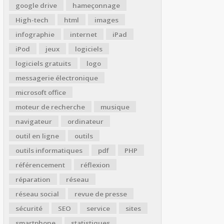
google drive
hameçonnage
High-tech
html
images
infographie
internet
iPad
iPod
jeux
logiciels
logiciels gratuits
logo
messagerie électronique
microsoft office
moteur de recherche
musique
navigateur
ordinateur
outil en ligne
outils
outils informatiques
pdf
PHP
référencement
réflexion
réparation
réseau
réseau social
revue de presse
sécurité
SEO
service
sites
smartphone
statistiques