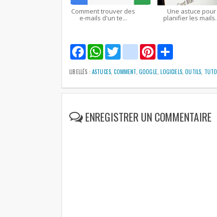
Comment trouver des
Une astuce pour
e-mails d'un te...
planifier les mails..
F
W
T
g
P
S
a
h
w
m
i
h
c
a
i
a
n
a
e
t
t
i
t
r
LIBELLÉS :
ASTUCES
,
COMMENT
,
GOOGLE
,
LOGICIELS
,
OUTILS
,
TUTO
b
s
t
l
e
e
o
A
e
r
o
p
r
e
k
p
s
t
ENREGISTRER UN COMMENTAIRE