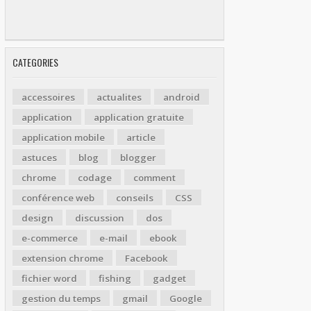
CATEGORIES
accessoires
actualites
android
application
application gratuite
application mobile
article
astuces
blog
blogger
chrome
codage
comment
conférence web
conseils
CSS
design
discussion
dos
e-commerce
e-mail
ebook
extension chrome
Facebook
fichier word
fishing
gadget
gestion du temps
gmail
Google