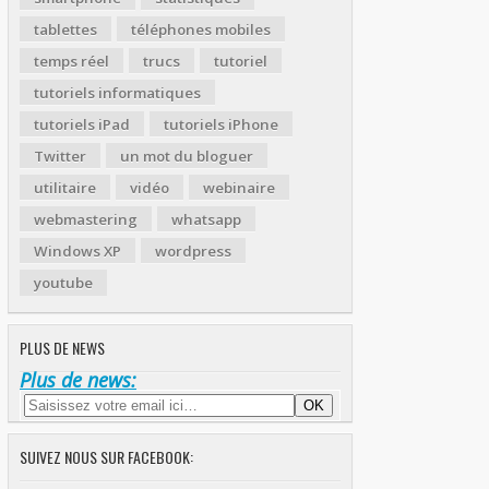
tablettes
téléphones mobiles
temps réel
trucs
tutoriel
tutoriels informatiques
tutoriels iPad
tutoriels iPhone
Twitter
un mot du bloguer
utilitaire
vidéo
webinaire
webmastering
whatsapp
Windows XP
wordpress
youtube
PLUS DE NEWS
Plus de news:
SUIVEZ NOUS SUR FACEBOOK: