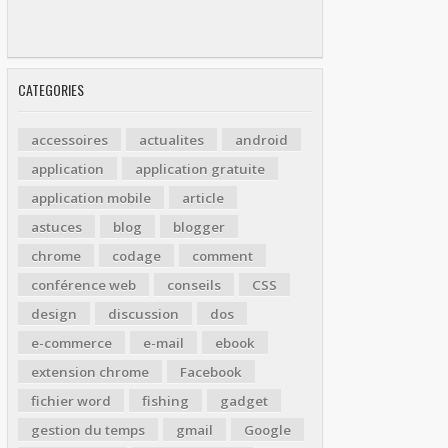
CATEGORIES
accessoires
actualites
android
application
application gratuite
application mobile
article
astuces
blog
blogger
chrome
codage
comment
conférence web
conseils
CSS
design
discussion
dos
e-commerce
e-mail
ebook
extension chrome
Facebook
fichier word
fishing
gadget
gestion du temps
gmail
Google