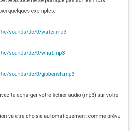
cette astuce ne se pratique pas sur les mots
 voici quelques exemples:
tatic/sounds/de/0/water.mp3
static/sounds/de/0/what.mp3
tatic/sounds/de/0/gibberish.mp3
vez télécharger votre fichier audio (mp3) sur votre
tension va être choisie automatiquement comme prévu