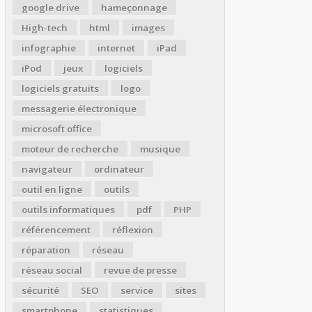
google drive
hameçonnage
High-tech
html
images
infographie
internet
iPad
iPod
jeux
logiciels
logiciels gratuits
logo
messagerie électronique
microsoft office
moteur de recherche
musique
navigateur
ordinateur
outil en ligne
outils
outils informatiques
pdf
PHP
référencement
réflexion
réparation
réseau
réseau social
revue de presse
sécurité
SEO
service
sites
smartphone
statistiques