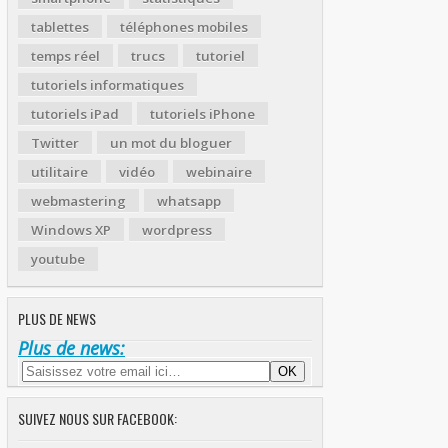
tablettes
téléphones mobiles
temps réel
trucs
tutoriel
tutoriels informatiques
tutoriels iPad
tutoriels iPhone
Twitter
un mot du bloguer
utilitaire
vidéo
webinaire
webmastering
whatsapp
Windows XP
wordpress
youtube
PLUS DE NEWS
Plus de news:
SUIVEZ NOUS SUR FACEBOOK: