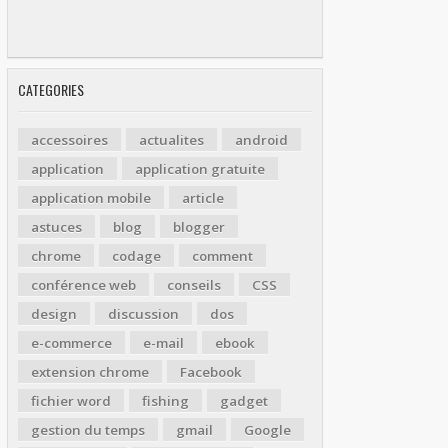
CATEGORIES
accessoires
actualites
android
application
application gratuite
application mobile
article
astuces
blog
blogger
chrome
codage
comment
conférence web
conseils
CSS
design
discussion
dos
e-commerce
e-mail
ebook
extension chrome
Facebook
fichier word
fishing
gadget
gestion du temps
gmail
Google