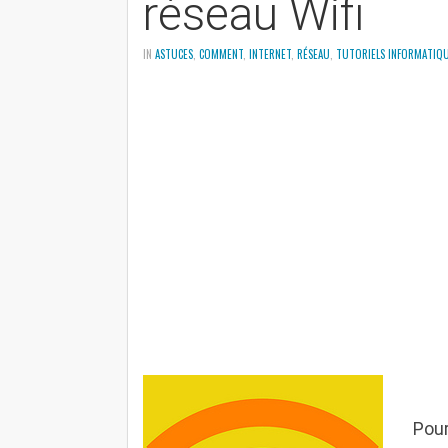
réseau Wifi
IN
ASTUCES
,
COMMENT
,
INTERNET
,
RÉSEAU
,
TUTORIELS INFORMATIQ
P
our