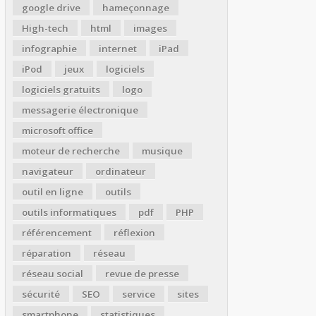
google drive
hameçonnage
High-tech
html
images
infographie
internet
iPad
iPod
jeux
logiciels
logiciels gratuits
logo
messagerie électronique
microsoft office
moteur de recherche
musique
navigateur
ordinateur
outil en ligne
outils
outils informatiques
pdf
PHP
référencement
réflexion
réparation
réseau
réseau social
revue de presse
sécurité
SEO
service
sites
smartphone
statistiques