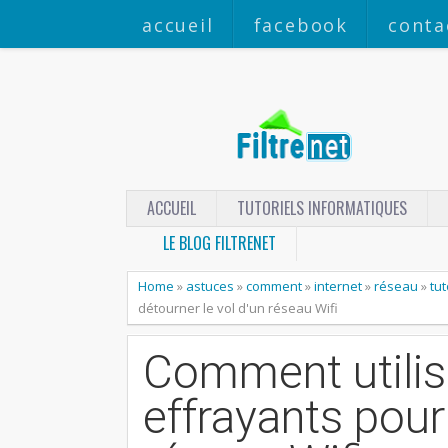
accueil
facebook
conta
ACCUEIL
TUTORIELS INFORMATIQUES
LE BLOG FILTRENET
Home
»
astuces
»
comment
»
internet
»
réseau
»
tu
détourner le vol d'un réseau Wifi
Comment utilis
effrayants pour