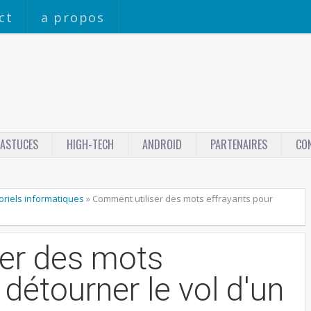
ct
a propos
ASTUCES
HIGH-TECH
ANDROID
PARTENAIRES
CO
toriels informatiques
»
Comment utiliser des mots effrayants pour
er des mots
 détourner le vol d'un