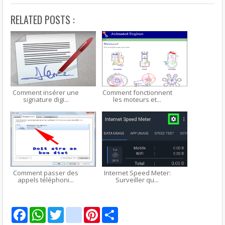
RELATED POSTS :
Comment insérer une
Comment fonctionnent
signature digi...
les moteurs et...
Comment passer des
Internet Speed Meter:
appels téléphoni...
Surveiller qu...
F
W
T
g
P
S
a
h
w
m
i
h