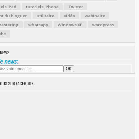
iels iPad
tutoriels iPhone
Twitter
ot du bloguer
utilitaire
vidéo
webinaire
astering
whatsapp
Windows XP
wordpress
ube
 NEWS
de news:
NOUS SUR FACEBOOK: