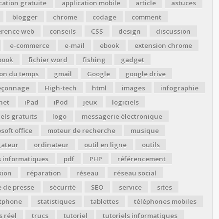
cation gratuite
application mobile
article
astuces
blogger
chrome
codage
comment
érence web
conseils
CSS
design
discussion
e-commerce
e-mail
ebook
extension chrome
book
fichier word
fishing
gadget
ion du temps
gmail
Google
google drive
çonnage
High-tech
html
images
infographie
net
iPad
iPod
jeux
logiciels
iels gratuits
logo
messagerie électronique
soft office
moteur de recherche
musique
gateur
ordinateur
outil en ligne
outils
s informatiques
pdf
PHP
référencement
xion
réparation
réseau
réseau social
 de presse
sécurité
SEO
service
sites
tphone
statistiques
tablettes
téléphones mobiles
 réel
trucs
tutoriel
tutoriels informatiques