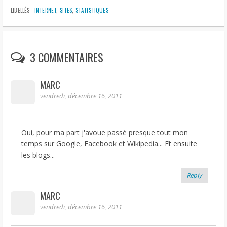
c
a
i
a
n
a
e
t
t
i
t
r
LIBELLÉS :
INTERNET
,
SITES
,
STATISTIQUES
b
s
t
l
e
e
o
A
e
r
o
p
r
e
k
p
s
t
3 COMMENTAIRES
MARC
vendredi, décembre 16, 2011
Oui, pour ma part j'avoue passé presque tout mon
temps sur Google, Facebook et Wikipedia... Et ensuite
les blogs...
Reply
MARC
vendredi, décembre 16, 2011