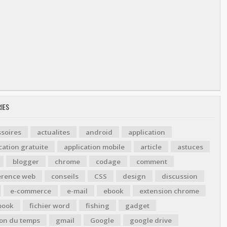
IES
soires
actualites
android
application
cation gratuite
application mobile
article
astuces
blogger
chrome
codage
comment
érence web
conseils
CSS
design
discussion
e-commerce
e-mail
ebook
extension chrome
book
fichier word
fishing
gadget
ion du temps
gmail
Google
google drive