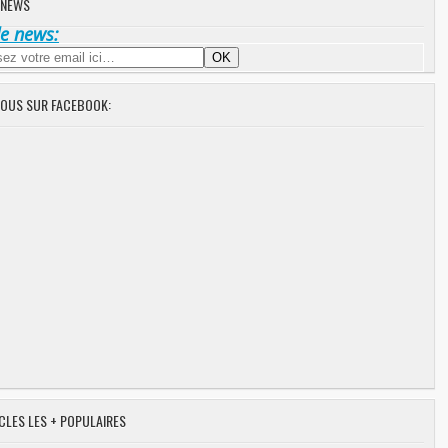
 NEWS
de news:
NOUS SUR FACEBOOK:
CLES LES + POPULAIRES