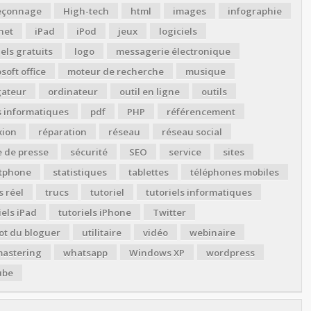
çonnage
High-tech
html
images
infographie
net
iPad
iPod
jeux
logiciels
iels gratuits
logo
messagerie électronique
soft office
moteur de recherche
musique
gateur
ordinateur
outil en ligne
outils
s informatiques
pdf
PHP
référencement
xion
réparation
réseau
réseau social
 de presse
sécurité
SEO
service
sites
tphone
statistiques
tablettes
téléphones mobiles
 réel
trucs
tutoriel
tutoriels informatiques
iels iPad
tutoriels iPhone
Twitter
ot du bloguer
utilitaire
vidéo
webinaire
astering
whatsapp
Windows XP
wordpress
ube