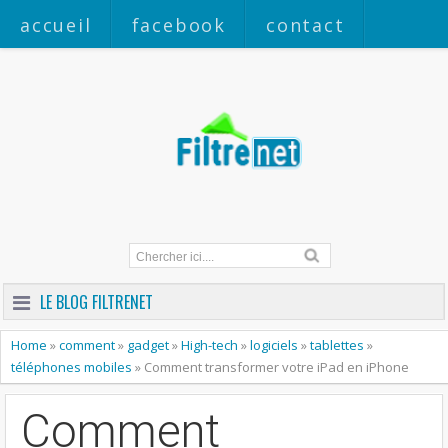
accueil
facebook
contact
a propos
LE BLOG FILTRENET
Home
»
comment
»
gadget
»
High-tech
»
logiciels
»
tablettes
»
téléphones mobiles
»
Comment transformer votre iPad en iPhone
Comment