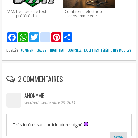
VIM: L'éditeur de texte
Combien d'électricité
préféré d'u...
consomme votr...
F
W
T
g
P
S
a
h
w
m
i
h
c
a
i
a
n
a
e
t
t
i
t
r
LIBELLÉS :
COMMENT
,
GADGET
,
HIGH-TECH
,
LOGICIELS
,
TABLETTES
,
TÉLÉPHONES MOBILES
b
s
t
l
e
e
o
A
e
r
o
p
r
e
k
p
s
t
2 COMMENTAIRES
ANONYME
vendredi, septembre 23, 2011
Très intéressant article bien soigné
Reply