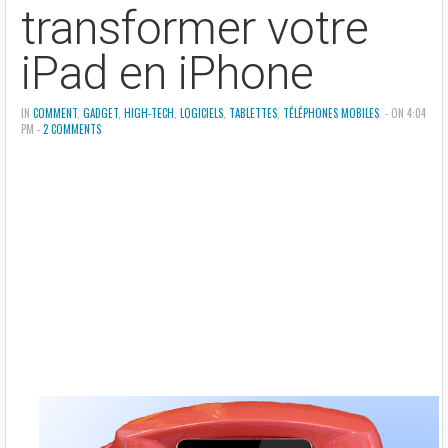
transformer votre
iPad en iPhone
IN
COMMENT
,
GADGET
,
HIGH-TECH
,
LOGICIELS
,
TABLETTES
,
TÉLÉPHONES MOBILES
- ON 4:04
PM -
2 COMMENTS