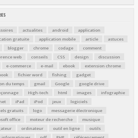
IES
soires
actualites
android
application
cation gratuite
application mobile
article
astuces
blogger
chrome
codage
comment
érence web
conseils
CSS
design
discussion
e-commerce
e-mail
ebook
extension chrome
book
fichier word
fishing
gadget
ion du temps
gmail
Google
google drive
çonnage
High-tech
html
images
infographie
net
iPad
iPod
jeux
logiciels
iels gratuits
logo
messagerie électronique
soft office
moteur de recherche
musique
gateur
ordinateur
outil en ligne
outils
s informatiques
pdf
PHP
référencement