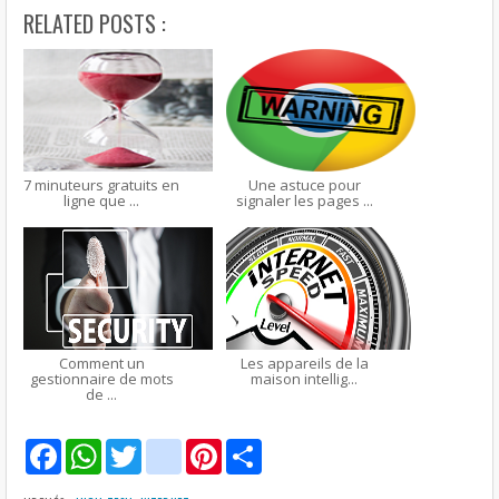
RELATED POSTS :
7 minuteurs gratuits en
Une astuce pour
ligne que ...
signaler les pages ...
Comment un
Les appareils de la
gestionnaire de mots
maison intellig...
de ...
F
W
T
g
P
S
a
h
w
m
i
h
c
a
i
a
n
a