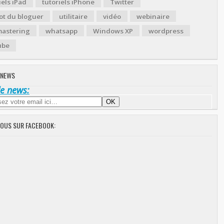
iels iPad
tutoriels iPhone
Twitter
ot du bloguer
utilitaire
vidéo
webinaire
astering
whatsapp
Windows XP
wordpress
ube
 NEWS
de news:
NOUS SUR FACEBOOK: