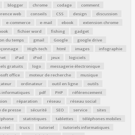
blogger
chrome
codage
comment
érence web
conseils
CSS
design
discussion
e-commerce
e-mail
ebook
extension chrome
book
fichier word
fishing
gadget
ion du temps
gmail
Google
google drive
çonnage
High-tech
html
images
infographie
net
iPad
iPod
jeux
logiciels
iels gratuits
logo
messagerie électronique
soft office
moteur de recherche
musique
gateur
ordinateur
outil en ligne
outils
s informatiques
pdf
PHP
référencement
xion
réparation
réseau
réseau social
 de presse
sécurité
SEO
service
sites
tphone
statistiques
tablettes
téléphones mobiles
 réel
trucs
tutoriel
tutoriels informatiques