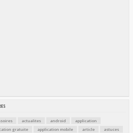
IES
soires
actualites
android
application
cation gratuite
application mobile
article
astuces