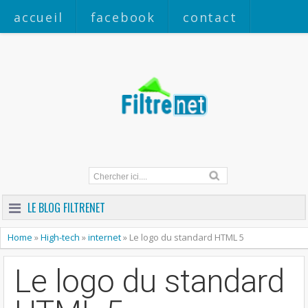
accueil
facebook
contact
a propos
LE BLOG FILTRENET
Home
»
High-tech
»
internet
»
Le logo du standard HTML 5
Le logo du standard