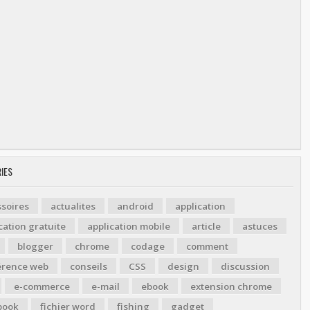
IES
soires
actualites
android
application
cation gratuite
application mobile
article
astuces
blogger
chrome
codage
comment
érence web
conseils
CSS
design
discussion
e-commerce
e-mail
ebook
extension chrome
book
fichier word
fishing
gadget