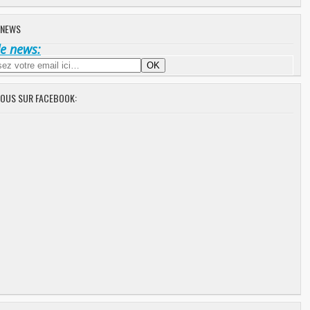
 NEWS
de news:
NOUS SUR FACEBOOK: