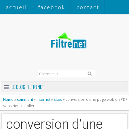
accueil
facebook
contact
a propos
LE BLOG FILTRENET
Home
»
comment
»
internet
»
sites
»
conversion d'une page web en PDF
sans rien installer
conversion d'une