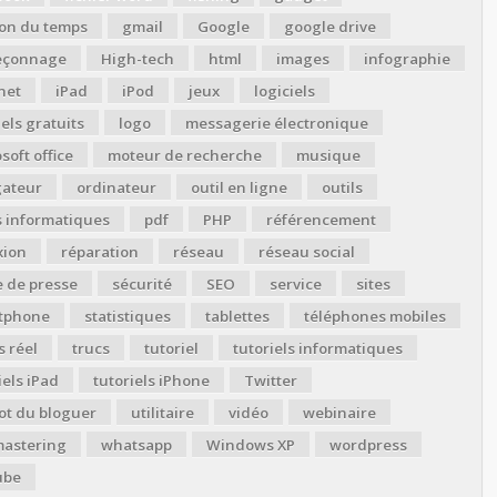
ion du temps
gmail
Google
google drive
çonnage
High-tech
html
images
infographie
net
iPad
iPod
jeux
logiciels
iels gratuits
logo
messagerie électronique
soft office
moteur de recherche
musique
gateur
ordinateur
outil en ligne
outils
s informatiques
pdf
PHP
référencement
xion
réparation
réseau
réseau social
 de presse
sécurité
SEO
service
sites
tphone
statistiques
tablettes
téléphones mobiles
 réel
trucs
tutoriel
tutoriels informatiques
iels iPad
tutoriels iPhone
Twitter
ot du bloguer
utilitaire
vidéo
webinaire
astering
whatsapp
Windows XP
wordpress
ube