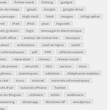
book
fichier word
fishing
gadget
ion du temps
gmail
Google
google drive
çonnage
High-tech
html
images
infographie
net
iPad
iPod
jeux
logiciels
iels gratuits
logo
messagerie électronique
soft office
moteur de recherche
musique
gateur
ordinateur
outil en ligne
outils
s informatiques
pdf
PHP
référencement
xion
réparation
réseau
réseau social
 de presse
sécurité
SEO
service
sites
tphone
statistiques
tablettes
téléphones mobiles
 réel
trucs
tutoriel
tutoriels informatiques
iels iPad
tutoriels iPhone
Twitter
ot du bloguer
utilitaire
vidéo
webinaire
astering
whatsapp
Windows XP
wordpress
ube