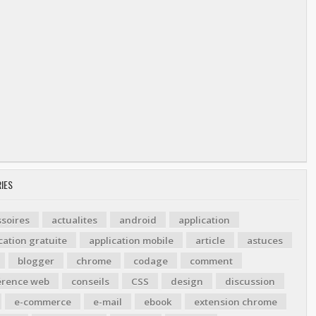
IES
soires
actualites
android
application
cation gratuite
application mobile
article
astuces
blogger
chrome
codage
comment
érence web
conseils
CSS
design
discussion
e-commerce
e-mail
ebook
extension chrome