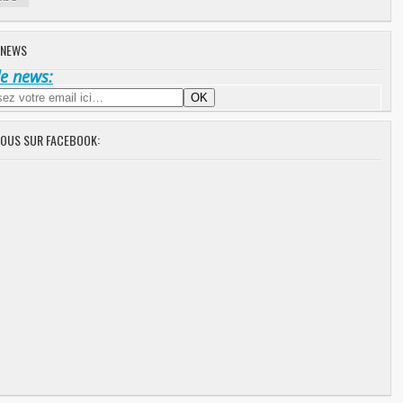
 NEWS
de news:
NOUS SUR FACEBOOK: