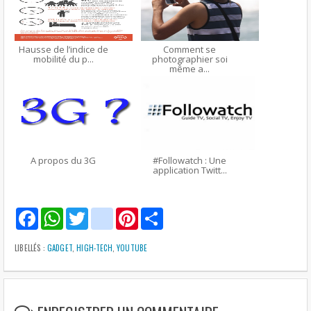
Hausse de l’indice de
Comment se
mobilité du p...
photographier soi
même a...
A propos du 3G
#Followatch : Une
application Twitt...
F
W
T
g
P
S
a
h
w
m
i
h
c
a
i
a
n
a
e
t
t
i
t
r
LIBELLÉS :
GADGET
,
HIGH-TECH
,
YOUTUBE
b
s
t
l
e
e
o
A
e
r
o
p
r
e
k
p
s
t