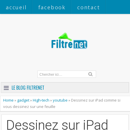
accueil
facebook
contact
a propos
LE BLOG FILTRENET
Home
»
gadget
»
High-tech
»
youtube
»
Dessinez sur iPad comme si
vous dessinez sur une feuille
Dessinez sur iPad