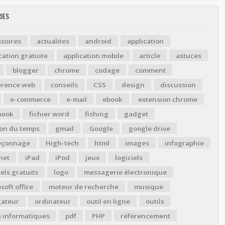
IES
soires
actualites
android
application
cation gratuite
application mobile
article
astuces
blogger
chrome
codage
comment
érence web
conseils
CSS
design
discussion
e-commerce
e-mail
ebook
extension chrome
book
fichier word
fishing
gadget
ion du temps
gmail
Google
google drive
çonnage
High-tech
html
images
infographie
net
iPad
iPod
jeux
logiciels
iels gratuits
logo
messagerie électronique
soft office
moteur de recherche
musique
gateur
ordinateur
outil en ligne
outils
s informatiques
pdf
PHP
référencement