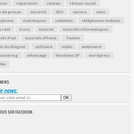
xion
réparation
réseau
réseau social
 de presse
sécurité
SEO
service
sites
tphone
statistiques
tablettes
téléphones mobiles
 réel
trucs
tutoriel
tutoriels informatiques
iels iPad
tutoriels iPhone
Twitter
ot du bloguer
utilitaire
vidéo
webinaire
astering
whatsapp
Windows XP
wordpress
ube
 NEWS
de news:
NOUS SUR FACEBOOK: