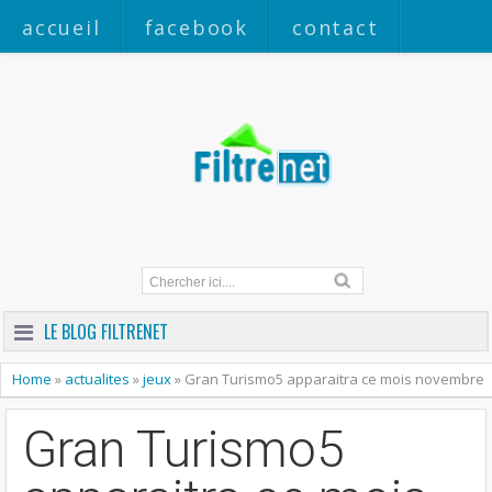
accueil
facebook
contact
a propos
LE BLOG FILTRENET
Home
»
actualites
»
jeux
»
Gran Turismo5 apparaitra ce mois novembre
Gran Turismo5