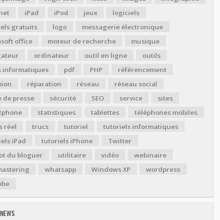
net
iPad
iPod
jeux
logiciels
iels gratuits
logo
messagerie électronique
soft office
moteur de recherche
musique
gateur
ordinateur
outil en ligne
outils
s informatiques
pdf
PHP
référencement
xion
réparation
réseau
réseau social
 de presse
sécurité
SEO
service
sites
tphone
statistiques
tablettes
téléphones mobiles
 réel
trucs
tutoriel
tutoriels informatiques
iels iPad
tutoriels iPhone
Twitter
ot du bloguer
utilitaire
vidéo
webinaire
astering
whatsapp
Windows XP
wordpress
ube
 NEWS