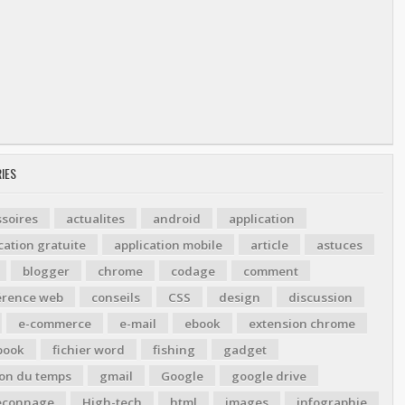
IES
soires
actualites
android
application
cation gratuite
application mobile
article
astuces
blogger
chrome
codage
comment
érence web
conseils
CSS
design
discussion
e-commerce
e-mail
ebook
extension chrome
book
fichier word
fishing
gadget
ion du temps
gmail
Google
google drive
çonnage
High-tech
html
images
infographie