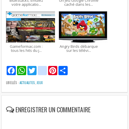
BlueStacks: Emulez
Un jeu Google Chrome
votre applicatio...
caché dans les...
Gameformac.com :
Angry Birds débarque
tous les hits du j...
sur les télévi...
F
W
T
g
P
S
a
h
w
m
i
h
c
a
i
a
n
a
e
t
t
i
t
r
LIBELLÉS :
ACTUALITES
,
JEUX
b
s
t
l
e
e
o
A
e
r
o
p
r
e
k
p
s
t
ENREGISTRER UN COMMENTAIRE