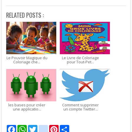
RELATED POSTS :
Le Pouvoir Magique du
Le Livre de Coloriage
Coloriage che...
pour Tout-Pet...
les bases pour créer
Comment supprimer
une applicatio...
un compte Twitter...
F
W
T
g
P
S
a
h
w
m
i
h