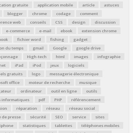
cation gratuite
application mobile
article
astuces
blogger
chrome
codage
comment
érence web
conseils
CSS
design
discussion
e-commerce
e-mail
ebook
extension chrome
book
fichier word
fishing
gadget
ion du temps
gmail
Google
google drive
çonnage
High-tech
html
images
infographie
net
iPad
iPod
jeux
logiciels
iels gratuits
logo
messagerie électronique
soft office
moteur de recherche
musique
gateur
ordinateur
outil en ligne
outils
s informatiques
pdf
PHP
référencement
xion
réparation
réseau
réseau social
 de presse
sécurité
SEO
service
sites
tphone
statistiques
tablettes
téléphones mobiles