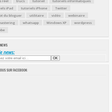
 réel
trucs
tutoriel
tutoriels informatiques
iels iPad
tutoriels iPhone
Twitter
ot du bloguer
utilitaire
vidéo
webinaire
astering
whatsapp
Windows XP
wordpress
ube
 NEWS
de news:
NOUS SUR FACEBOOK: