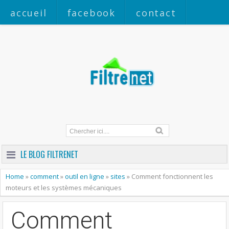
accueil
facebook
contact
a propos
LE BLOG FILTRENET
Home
»
comment
»
outil en ligne
»
sites
»
Comment fonctionnent les
moteurs et les systèmes mécaniques
Comment