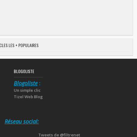
CLES LES + POPULAIRES
BLOGOLISTE
Blogoliste
:
Un simple clic
Tizel Web Blog
Réseau social:
Tweets de @filtrenet