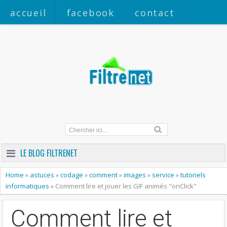
accueil
facebook
contact
a propos
LE BLOG FILTRENET
Home
»
astuces
»
codage
»
comment
»
images
»
service
»
tutoriels
informatiques
»
Comment lire et jouer les GIF animés "onClick"
Comment lire et