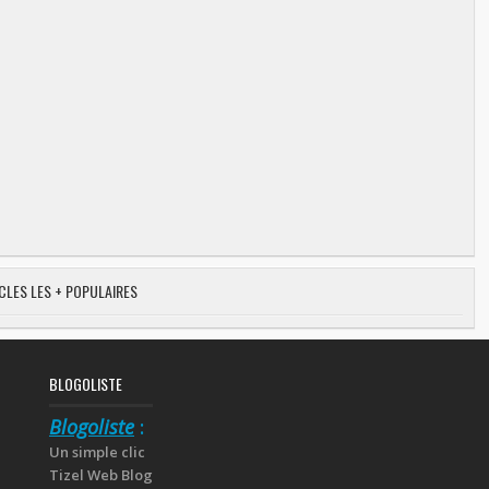
CLES LES + POPULAIRES
BLOGOLISTE
Blogoliste
:
Un simple clic
Tizel Web Blog