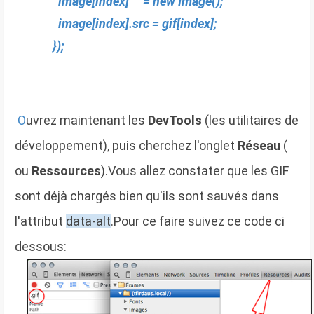
image[index] = new Image();
image[index].src = gif[index];
});
O
uvrez maintenant les
DevTools
(les utilitaires de
développement), puis cherchez l'onglet
Réseau
(
ou
Ressources
).Vous allez constater que les GIF
sont déjà chargés bien qu'ils sont sauvés dans
l'attribut
data-alt
.Pour ce faire suivez ce code ci
dessous: