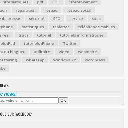
s informatiques
pdf
PHP
référencement
xion
réparation
réseau
réseau social
 de presse
sécurité
SEO
service
sites
tphone
statistiques
tablettes
téléphones mobiles
 réel
trucs
tutoriel
tutoriels informatiques
iels iPad
tutoriels iPhone
Twitter
ot du bloguer
utilitaire
vidéo
webinaire
astering
whatsapp
Windows XP
wordpress
ube
 NEWS
de news:
NOUS SUR FACEBOOK: