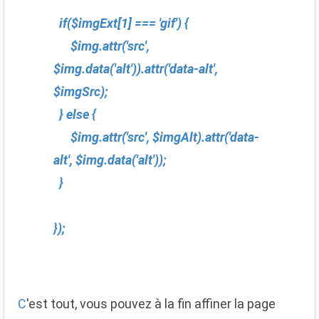
if($imgExt[1] === 'gif') {
$img.attr('src',
$img.data('alt')).attr('data-alt',
$imgSrc);
} else {
$img.attr('src', $imgAlt).attr('data-
alt', $img.data('alt'));
}
});
C
'est tout, vous pouvez à la fin affiner la page