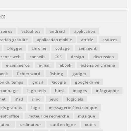
IES
soires
actualites
android
application
cation gratuite
application mobile
article
astuces
blogger
chrome
codage
comment
érence web
conseils
CSS
design
discussion
e-commerce
e-mail
ebook
extension chrome
book
fichier word
fishing
gadget
ion du temps
gmail
Google
google drive
çonnage
High-tech
html
images
infographie
net
iPad
iPod
jeux
logiciels
iels gratuits
logo
messagerie électronique
soft office
moteur de recherche
musique
gateur
ordinateur
outil en ligne
outils