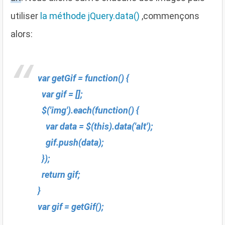
utiliser
la méthode jQuery.data()
,commençons
alors:
var getGif = function() {
var gif = [];
$('img').each(function() {
var data = $(this).data('alt');
gif.push(data);
});
return gif;
}
var gif = getGif();