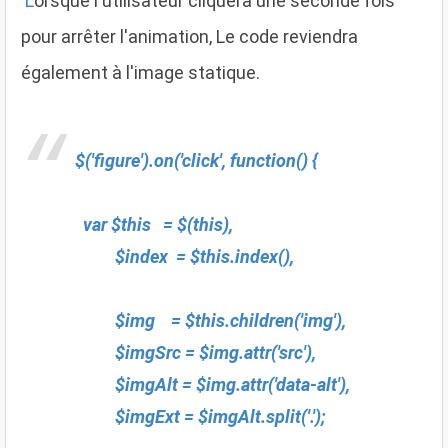
L
orsque l'utilisateur cliquera une seconde fois
pour arrêter l'animation, Le code reviendra
également à l'image statique.
$('figure').on('click', function() {
var $this = $(this),
$index = $this.index(),
$img = $this.children('img'),
$imgSrc = $img.attr('src'),
$imgAlt = $img.attr('data-alt'),
$imgExt = $imgAlt.split('.');