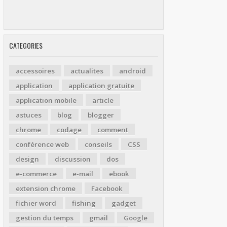
CATEGORIES
accessoires
actualites
android
application
application gratuite
application mobile
article
astuces
blog
blogger
chrome
codage
comment
conférence web
conseils
CSS
design
discussion
dos
e-commerce
e-mail
ebook
extension chrome
Facebook
fichier word
fishing
gadget
gestion du temps
gmail
Google