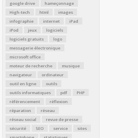
google drive
hameçonnage
High-tech
html
images
infographie
internet
iPad
iPod
jeux
logiciels
logiciels gratuits
logo
messagerie électronique
microsoft office
moteur de recherche
musique
navigateur
ordinateur
outil en ligne
outils
outils informatiques
pdf
PHP
référencement
réflexion
réparation
réseau
réseau social
revue de presse
sécurité
SEO
service
sites
smartphone
statistiques