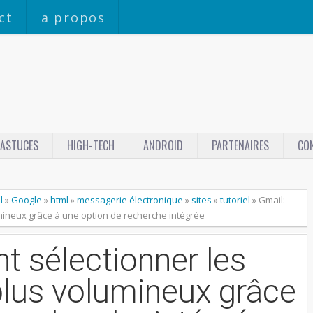
ct
a propos
ASTUCES
HIGH-TECH
ANDROID
PARTENAIRES
CO
l
»
Google
»
html
»
messagerie électronique
»
sites
»
tutoriel
»
Gmail:
ineux grâce à une option de recherche intégrée
 sélectionner les
lus volumineux grâce