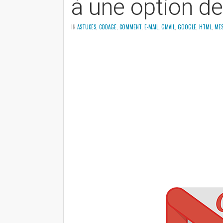
à une option de
IN
ASTUCES
,
CODAGE
,
COMMENT
,
E-MAIL
,
GMAIL
,
GOOGLE
,
HTML
,
MES