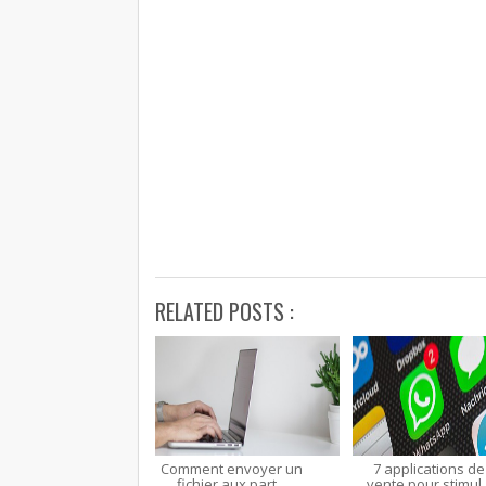
RELATED POSTS :
Comment envoyer un
7 applications de
fichier aux part...
vente pour stimul..