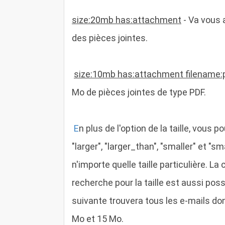
size:20mb has:attachment
- Va vous 
des pièces jointes.
size:10mb has:attachment filename:
Mo de pièces jointes de type PDF.
E
n plus de l'option de la taille, vou
"larger", "larger_than", "smaller" et "
n'importe quelle taille particulière. 
recherche pour la taille est aussi pos
suivante trouvera tous les e-mails don
Mo et 15 Mo.