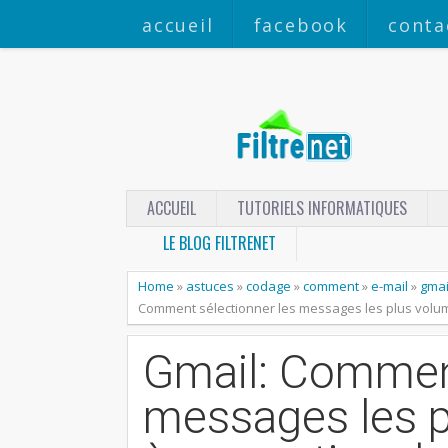
accueil
facebook
conta
ACCUEIL
TUTORIELS INFORMATIQUES
LE BLOG FILTRENET
Home
»
astuces
»
codage
»
comment
»
e-mail
»
gmai
Comment sélectionner les messages les plus volum
Gmail: Comment
messages les p