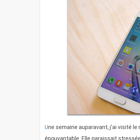
U
ne semaine auparavant, j'ai visité le
épouvantable. Elle paraissait stressé