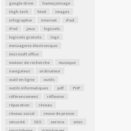
google drive
hameçonnage
High-tech
html
images
infographie
internet
iPad
iPod
jeux
logiciels
logiciels gratuits
logo
messagerie électronique
microsoft office
moteur de recherche
musique
navigateur
ordinateur
outil en ligne
outils
outils informatiques
pdf
PHP
référencement
réflexion
réparation
réseau
réseau social
revue de presse
sécurité
SEO
service
sites
smartphone
statistiques