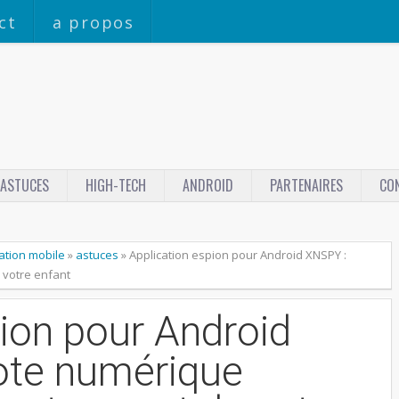
ct
a propos
ASTUCES
HIGH-TECH
ANDROID
PARTENAIRES
CO
ation mobile
»
astuces
»
Application espion pour Android XNSPY :
 votre enfant
pion pour Android
dote numérique