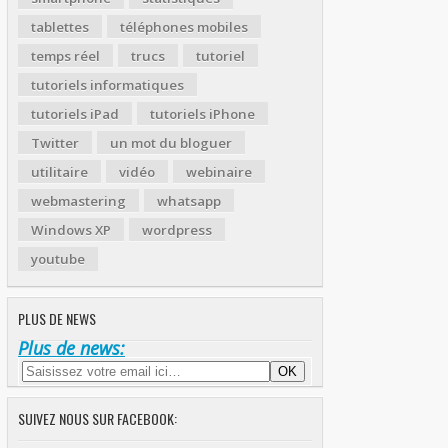
tablettes
téléphones mobiles
temps réel
trucs
tutoriel
tutoriels informatiques
tutoriels iPad
tutoriels iPhone
Twitter
un mot du bloguer
utilitaire
vidéo
webinaire
webmastering
whatsapp
Windows XP
wordpress
youtube
PLUS DE NEWS
Plus de news:
SUIVEZ NOUS SUR FACEBOOK: