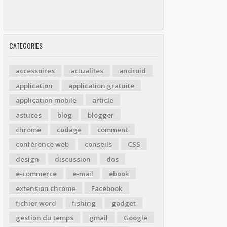
CATEGORIES
accessoires
actualites
android
application
application gratuite
application mobile
article
astuces
blog
blogger
chrome
codage
comment
conférence web
conseils
CSS
design
discussion
dos
e-commerce
e-mail
ebook
extension chrome
Facebook
fichier word
fishing
gadget
gestion du temps
gmail
Google