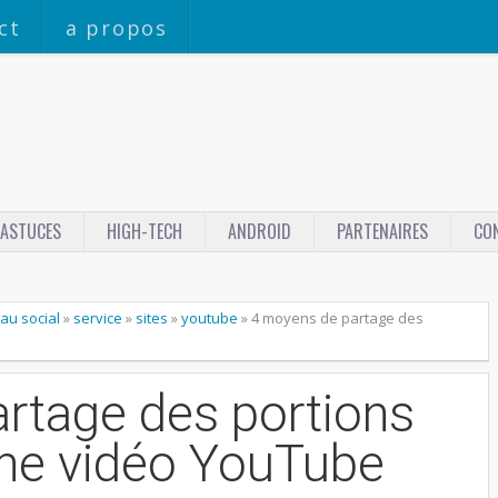
ct
a propos
ASTUCES
HIGH-TECH
ANDROID
PARTENAIRES
CO
au social
»
service
»
sites
»
youtube
»
4 moyens de partage des
rtage des portions
une vidéo YouTube