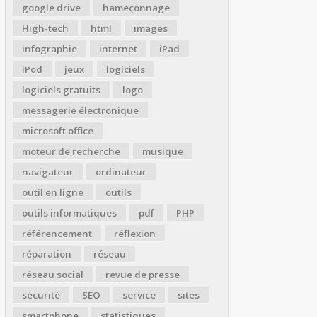
google drive
hameçonnage
High-tech
html
images
infographie
internet
iPad
iPod
jeux
logiciels
logiciels gratuits
logo
messagerie électronique
microsoft office
moteur de recherche
musique
navigateur
ordinateur
outil en ligne
outils
outils informatiques
pdf
PHP
référencement
réflexion
réparation
réseau
réseau social
revue de presse
sécurité
SEO
service
sites
smartphone
statistiques