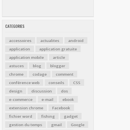
CATEGORIES
accessoires
actualites
android
application
application gratuite
application mobile
article
astuces
blog
blogger
chrome
codage
comment
conférence web
conseils
CSS
design
discussion
dos
e-commerce
e-mail
ebook
extension chrome
Facebook
fichier word
fishing
gadget
gestion du temps
gmail
Google