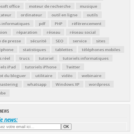
soft office
moteur de recherche
musique
gateur
ordinateur
outil en ligne
outils
s informatiques
pdf
PHP
référencement
xion
réparation
réseau
réseau social
 de presse
sécurité
SEO
service
sites
tphone
statistiques
tablettes
téléphones mobiles
 réel
trucs
tutoriel
tutoriels informatiques
iels iPad
tutoriels iPhone
Twitter
ot du bloguer
utilitaire
vidéo
webinaire
astering
whatsapp
Windows XP
wordpress
ube
 NEWS
de news: