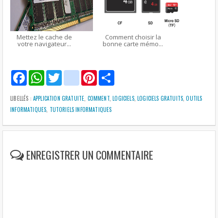
Mettez le cache de
Comment choisir la
votre navigateur...
bonne carte mémo...
F
W
T
g
P
S
a
h
w
m
i
h
c
a
i
a
n
a
e
t
t
i
t
r
LIBELLÉS :
APPLICATION GRATUITE
,
COMMENT
,
LOGICIELS
,
LOGICIELS GRATUITS
,
OUTILS
b
s
t
l
e
e
INFORMATIQUES
,
TUTORIELS INFORMATIQUES
o
A
e
r
o
p
r
e
k
p
s
t
ENREGISTRER UN COMMENTAIRE