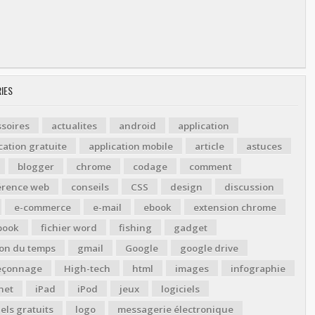
IES
soires
actualites
android
application
cation gratuite
application mobile
article
astuces
blogger
chrome
codage
comment
érence web
conseils
CSS
design
discussion
e-commerce
e-mail
ebook
extension chrome
book
fichier word
fishing
gadget
ion du temps
gmail
Google
google drive
çonnage
High-tech
html
images
infographie
net
iPad
iPod
jeux
logiciels
iels gratuits
logo
messagerie électronique