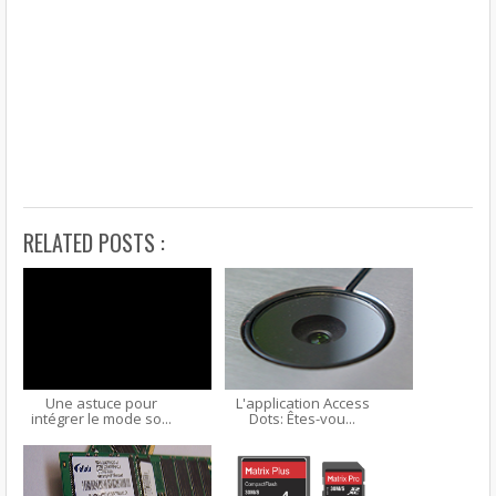
RELATED POSTS :
Une astuce pour
L'application Access
intégrer le mode so...
Dots: Êtes-vou...