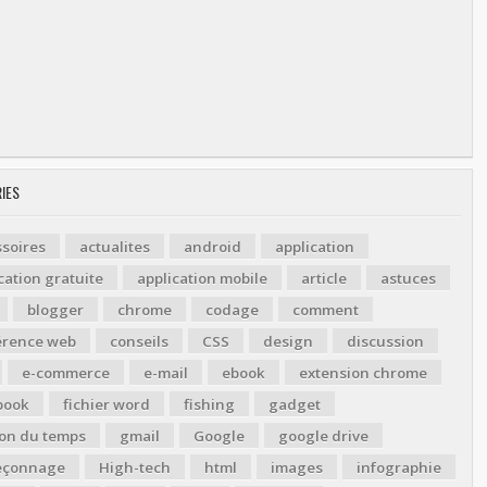
IES
soires
actualites
android
application
cation gratuite
application mobile
article
astuces
blogger
chrome
codage
comment
érence web
conseils
CSS
design
discussion
e-commerce
e-mail
ebook
extension chrome
book
fichier word
fishing
gadget
ion du temps
gmail
Google
google drive
çonnage
High-tech
html
images
infographie