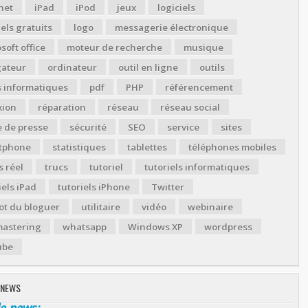
net
iPad
iPod
jeux
logiciels
iels gratuits
logo
messagerie électronique
soft office
moteur de recherche
musique
gateur
ordinateur
outil en ligne
outils
s informatiques
pdf
PHP
référencement
xion
réparation
réseau
réseau social
 de presse
sécurité
SEO
service
sites
tphone
statistiques
tablettes
téléphones mobiles
 réel
trucs
tutoriel
tutoriels informatiques
iels iPad
tutoriels iPhone
Twitter
ot du bloguer
utilitaire
vidéo
webinaire
astering
whatsapp
Windows XP
wordpress
ube
 NEWS
de news: