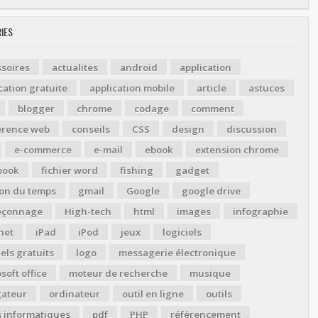
IES
soires
actualites
android
application
cation gratuite
application mobile
article
astuces
blogger
chrome
codage
comment
érence web
conseils
CSS
design
discussion
e-commerce
e-mail
ebook
extension chrome
book
fichier word
fishing
gadget
ion du temps
gmail
Google
google drive
çonnage
High-tech
html
images
infographie
net
iPad
iPod
jeux
logiciels
iels gratuits
logo
messagerie électronique
soft office
moteur de recherche
musique
gateur
ordinateur
outil en ligne
outils
s informatiques
pdf
PHP
référencement