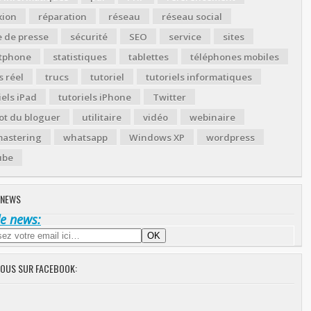
xion
réparation
réseau
réseau social
 de presse
sécurité
SEO
service
sites
tphone
statistiques
tablettes
téléphones mobiles
 réel
trucs
tutoriel
tutoriels informatiques
iels iPad
tutoriels iPhone
Twitter
ot du bloguer
utilitaire
vidéo
webinaire
astering
whatsapp
Windows XP
wordpress
ube
 NEWS
de news:
NOUS SUR FACEBOOK: