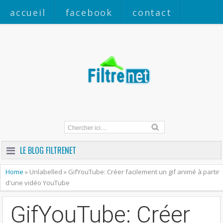
accueil
facebook
contact
a propos
LE BLOG FILTRENET
Home
»
Unlabelled
»
GifYouTube: Créer facilement un gif animé à partir
d'une vidéo YouTube
GifYouTube: Créer