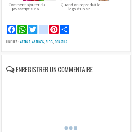
Comment ajouter du
Quand on reproduit le
Javascript sur v...
logo d'un sit...
F
W
T
g
P
S
a
h
w
m
i
h
c
a
i
a
n
a
e
t
t
i
t
r
LIBELLÉS :
ARTICLE
,
ASTUCES
,
BLOG
,
CONSEILS
b
s
t
l
e
e
o
A
e
r
o
p
r
e
k
p
s
t
ENREGISTRER UN COMMENTAIRE