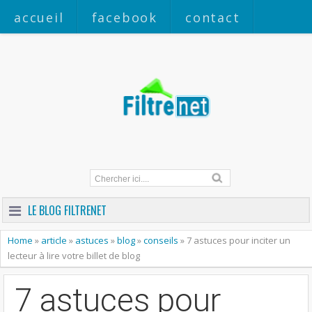
accueil
facebook
contact
a propos
LE BLOG FILTRENET
Home
»
article
»
astuces
»
blog
»
conseils
»
7 astuces pour inciter un
lecteur à lire votre billet de blog
7 astuces pour