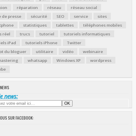
xion
réparation
réseau
réseau social
 de presse
sécurité
SEO
service
sites
tphone
statistiques
tablettes
téléphones mobiles
 réel
trucs
tutoriel
tutoriels informatiques
iels iPad
tutoriels iPhone
Twitter
ot du bloguer
utilitaire
vidéo
webinaire
astering
whatsapp
Windows XP
wordpress
ube
 NEWS
de news:
NOUS SUR FACEBOOK: