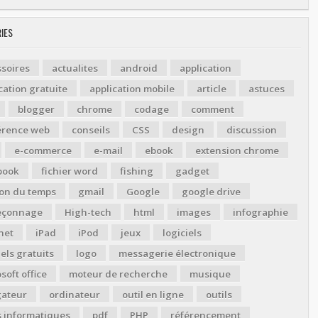
IES
soires
actualites
android
application
cation gratuite
application mobile
article
astuces
blogger
chrome
codage
comment
érence web
conseils
CSS
design
discussion
e-commerce
e-mail
ebook
extension chrome
book
fichier word
fishing
gadget
ion du temps
gmail
Google
google drive
çonnage
High-tech
html
images
infographie
net
iPad
iPod
jeux
logiciels
iels gratuits
logo
messagerie électronique
soft office
moteur de recherche
musique
gateur
ordinateur
outil en ligne
outils
s informatiques
pdf
PHP
référencement