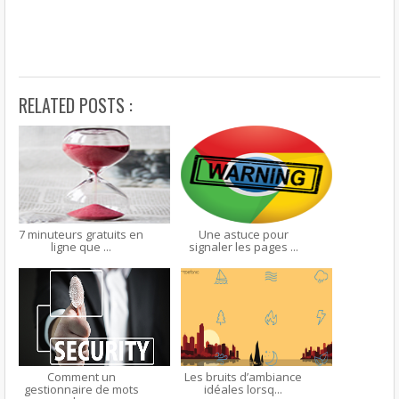
RELATED POSTS :
7 minuteurs gratuits en
Une astuce pour
ligne que ...
signaler les pages ...
Comment un
Les bruits d’ambiance
gestionnaire de mots
idéales lorsq...