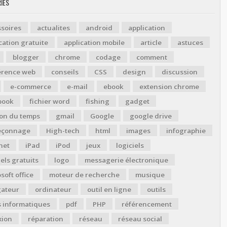
IES
soires
actualites
android
application
cation gratuite
application mobile
article
astuces
blogger
chrome
codage
comment
érence web
conseils
CSS
design
discussion
e-commerce
e-mail
ebook
extension chrome
book
fichier word
fishing
gadget
ion du temps
gmail
Google
google drive
çonnage
High-tech
html
images
infographie
net
iPad
iPod
jeux
logiciels
iels gratuits
logo
messagerie électronique
soft office
moteur de recherche
musique
gateur
ordinateur
outil en ligne
outils
s informatiques
pdf
PHP
référencement
xion
réparation
réseau
réseau social