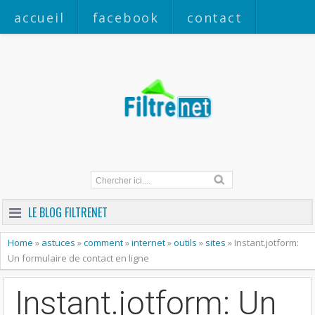
accueil
facebook
contact
a propos
LE BLOG FILTRENET
Home
»
astuces
»
comment
»
internet
»
outils
»
sites
»
Instant.jotform:
Un formulaire de contact en ligne
Instant.jotform: Un