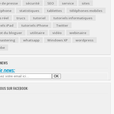
 de presse
sécurité
SEO
service
sites
tphone
statistiques
tablettes
téléphones mobiles
 réel
trucs
tutoriel
tutoriels informatiques
iels iPad
tutoriels iPhone
Twitter
ot du bloguer
utilitaire
vidéo
webinaire
astering
whatsapp
Windows XP
wordpress
ube
 NEWS
de news:
NOUS SUR FACEBOOK: