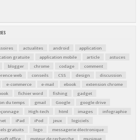
IES
soires
actualites
android
application
cation gratuite
application mobile
article
astuces
blogger
chrome
codage
comment
érence web
conseils
CSS
design
discussion
e-commerce
e-mail
ebook
extension chrome
book
fichier word
fishing
gadget
ion du temps
gmail
Google
google drive
çonnage
High-tech
html
images
infographie
net
iPad
iPod
jeux
logiciels
iels gratuits
logo
messagerie électronique
soft office
moteur de recherche
musique