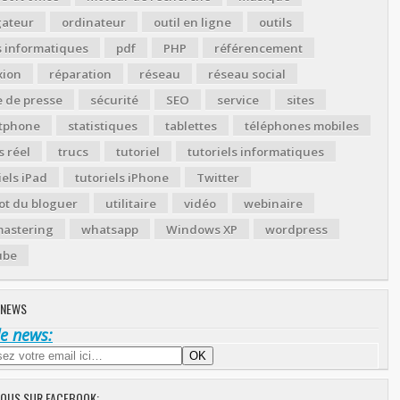
gateur
ordinateur
outil en ligne
outils
s informatiques
pdf
PHP
référencement
xion
réparation
réseau
réseau social
 de presse
sécurité
SEO
service
sites
tphone
statistiques
tablettes
téléphones mobiles
 réel
trucs
tutoriel
tutoriels informatiques
iels iPad
tutoriels iPhone
Twitter
ot du bloguer
utilitaire
vidéo
webinaire
astering
whatsapp
Windows XP
wordpress
ube
 NEWS
de news:
NOUS SUR FACEBOOK: