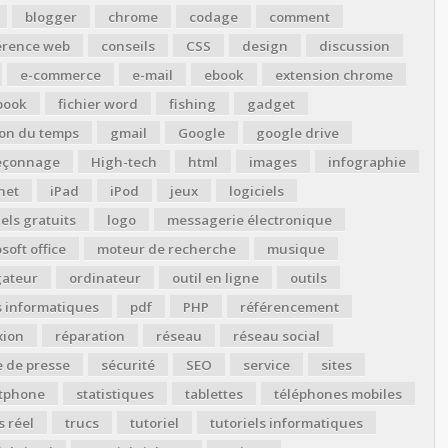
blogger
chrome
codage
comment
érence web
conseils
CSS
design
discussion
e-commerce
e-mail
ebook
extension chrome
book
fichier word
fishing
gadget
ion du temps
gmail
Google
google drive
çonnage
High-tech
html
images
infographie
net
iPad
iPod
jeux
logiciels
iels gratuits
logo
messagerie électronique
soft office
moteur de recherche
musique
gateur
ordinateur
outil en ligne
outils
s informatiques
pdf
PHP
référencement
xion
réparation
réseau
réseau social
 de presse
sécurité
SEO
service
sites
tphone
statistiques
tablettes
téléphones mobiles
 réel
trucs
tutoriel
tutoriels informatiques