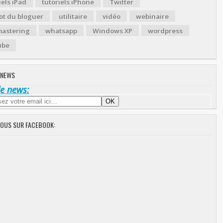
iels iPad
tutoriels iPhone
Twitter
ot du bloguer
utilitaire
vidéo
webinaire
astering
whatsapp
Windows XP
wordpress
ube
 NEWS
de news:
NOUS SUR FACEBOOK: