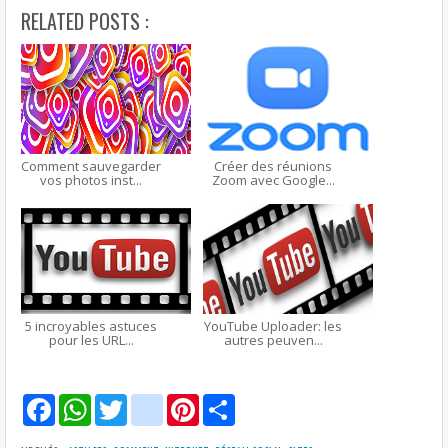
RELATED POSTS :
Comment sauvegarder
Créer des réunions
vos photos inst...
Zoom avec Google...
5 incroyables astuces
YouTube Uploader: les
pour les URL...
autres peuven...
F
W
T
g
P
S
a
h
w
m
i
h
c
a
i
a
n
a