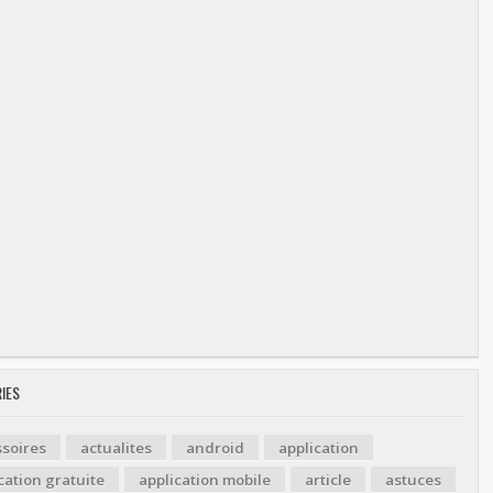
IES
soires
actualites
android
application
cation gratuite
application mobile
article
astuces