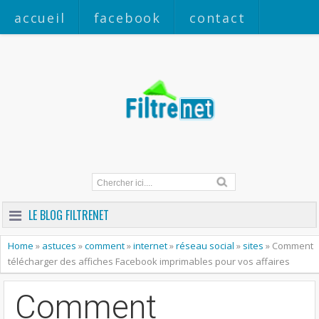
accueil
facebook
contact
a propos
LE BLOG FILTRENET
Home
»
astuces
»
comment
»
internet
»
réseau social
»
sites
»
Comment
télécharger des affiches Facebook imprimables pour vos affaires
Comment